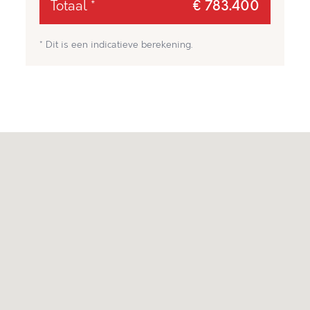
Totaal *
€ 783.400
* Dit is een indicatieve berekening.