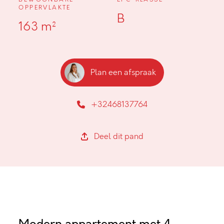
OPPERVLAKTE
B
163 m²
Plan een afspraak
+32468137764
Deel dit pand