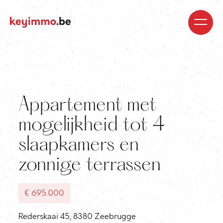
Kopen
Nieuwbouw
Regio’s
Begeleiding
Over
ons
Blog
Jobs
Huren
Verkopen
Waardebepaling
Realisaties
Contact
Appartement met
mogelijkheid tot 4
slaapkamers en
zonnige terrassen
€ 695.000
Rederskaai 45, 8380 Zeebrugge