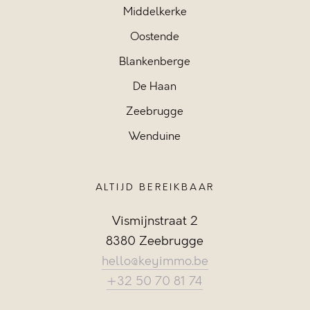
Middelkerke
Oostende
Blankenberge
De Haan
Zeebrugge
Wenduine
ALTIJD BEREIKBAAR
Vismijnstraat 2
8380 Zeebrugge
hello@keyimmo.be
+32 50 70 81 74