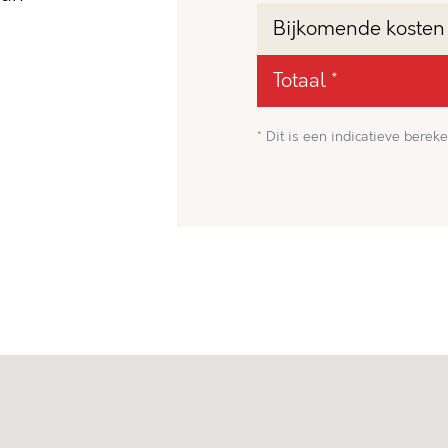
Bijkomende kosten
Totaal *
* Dit is een indicatieve bereke