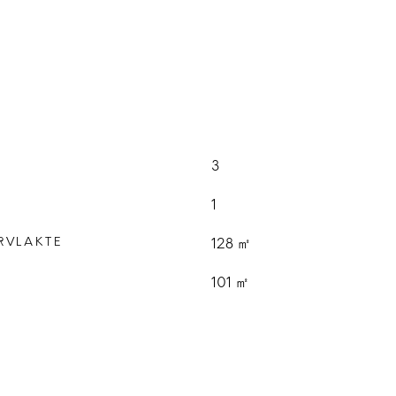
3
1
RVLAKTE
128 ㎡
E
101 ㎡