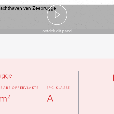
ontdek dit pand
ugge
BARE OPPERVLAKTE
EPC-KLASSE
 m²
A