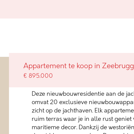
Dockside met zicht op de jacht
Appartement te koop in Zeebrug
Zeebrugge
€ 895.000
Deze nieuwbouwresidentie aan de ja
omvat 20 exclusieve nieuwbouwappar
zicht op de jachthaven. Elk apparteme
ruim terras waar je in alle rust geniet
maritieme decor. Dankzij de westoriënt