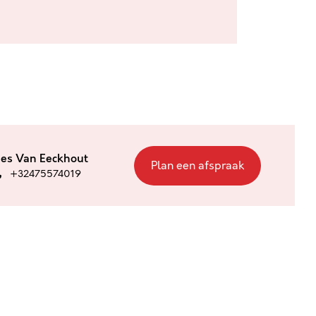
ies Van Eeckhout
Plan een afspraak
+32475574019