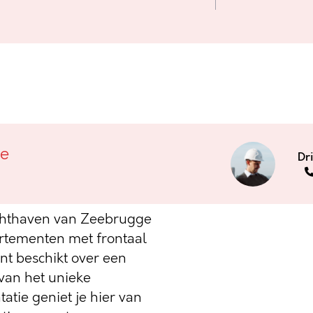
haven van
ge
Dr
chthaven van Zeebrugge
tementen met frontaal
nt beschikt over een
 van het unieke
atie geniet je hier van