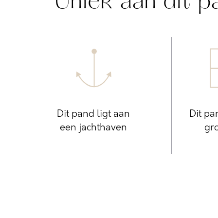
Uniek aan dit p
Dit pand ligt aan
Dit pa
een jachthaven
gro