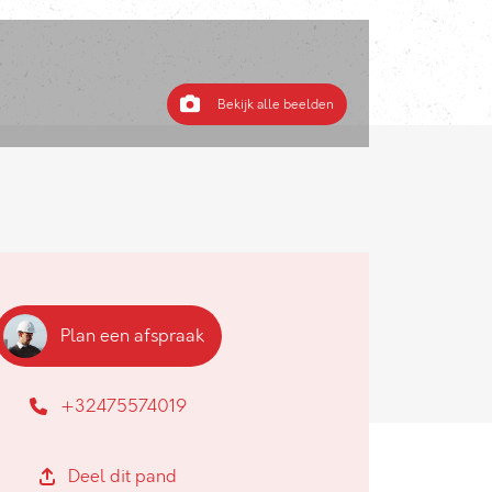
Bekijk alle beelden
Plan een afspraak
+32475574019
Deel dit pand