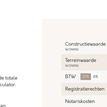
Constructiewaarde
WONING
Terreinwaarde
WONING
BTW
21%
6%
e totale
ulator.
Registratierechten
Notariskosten
dan