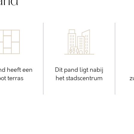
and
nd heeft een
Dit pand ligt nabij
ot terras
het stadscentrum
z