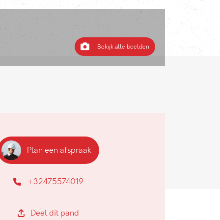
Bekijk alle beelden
Plan een afspraak
+32475574019
Deel dit pand