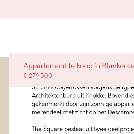
Appartement te koop in Blankenb
In de belle-époquewijk van Blankenbe
€ 279.500
het nieuwbouwproject The Square. Het 
33 units opgetrokken volgens de type
Architektenburo uit Knokke. Bovendien
gekenmerkt door zijn zonnige appar
merendeel met zicht op het Descamps
The Square bestaat uit twee deelproj