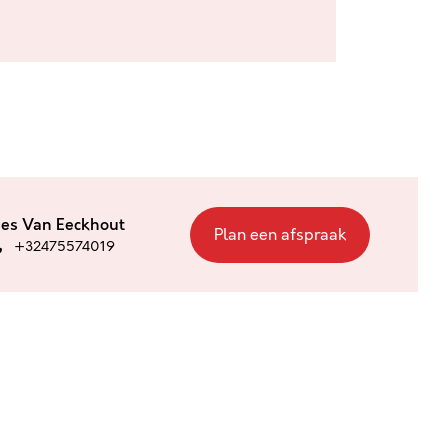
ies Van Eeckhout
Plan een afspraak
+32475574019