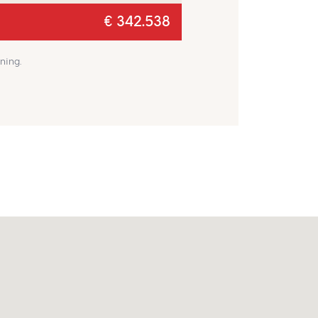
€ 342.538
ning.