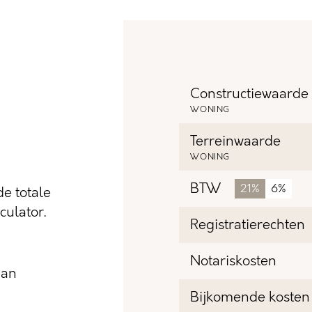
Constructiewaarde
WONING
Terreinwaarde
WONING
BTW
21%
6%
e totale
ulator.
Registratierechten
Notariskosten
dan
Bijkomende kosten