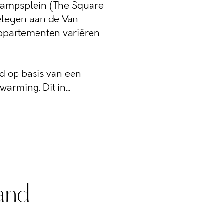
campsplein (The Square
elegen aan de Van
appartementen variëren
 op basis van een
rming. Dit in...
and