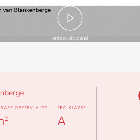
ontdek dit pand
enberge
BARE OPPERVLAKTE
EPC-KLASSE
m²
A