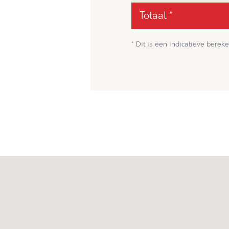
Totaal *
* Dit is een indicatieve bereke