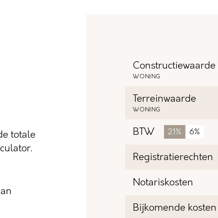
Constructiewaarde
WONING
Terreinwaarde
WONING
BTW
21%
6%
e totale
ulator.
Registratierechten
Notariskosten
dan
Bijkomende kosten