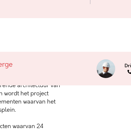
erge
Dr
rge verrijst binnenkort
project omvat in totaal
rende architectuur van
 wordt het project
tementen waarvan het
plein.
ecten waarvan 24