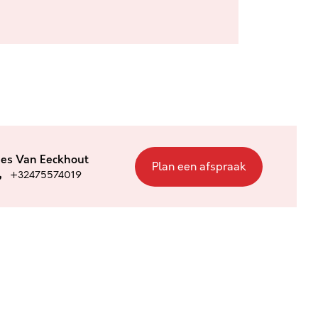
ies Van Eeckhout
Plan een afspraak
+32475574019