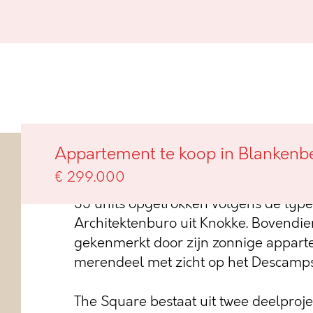
Appartement te koop in Blankenb
In de belle-époquewijk van Blankenbe
€ 299.000
het nieuwbouwproject The Square. Het 
33 units opgetrokken volgens de type
Architektenburo uit Knokke. Bovendien
gekenmerkt door zijn zonnige appar
merendeel met zicht op het Descamps
The Square bestaat uit twee deelproj