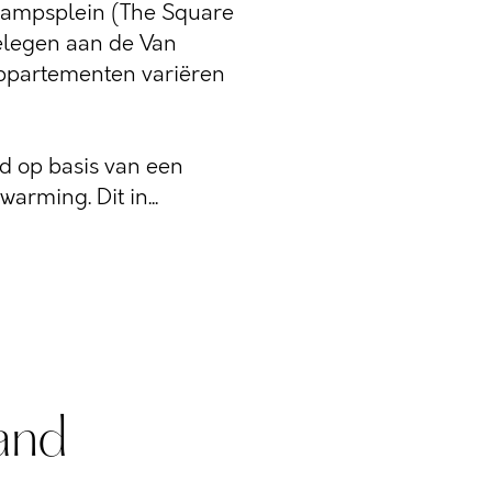
campsplein (The Square
elegen aan de Van
appartementen variëren
 op basis van een
rming. Dit in...
and