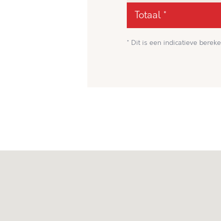
Totaal *
* Dit is een indicatieve bereke