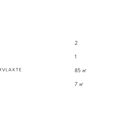
2
1
RVLAKTE
85 ㎡
E
7 ㎡