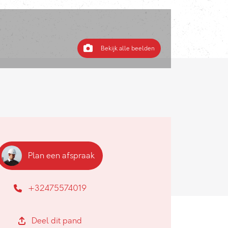
Bekijk alle beelden
Plan een afspraak
+32475574019
Deel dit pand