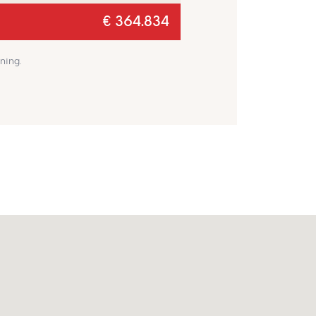
€ 364.834
ning.