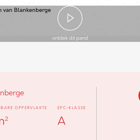
ontdek dit pand
enberge
BARE OPPERVLAKTE
EPC-KLASSE
m²
A