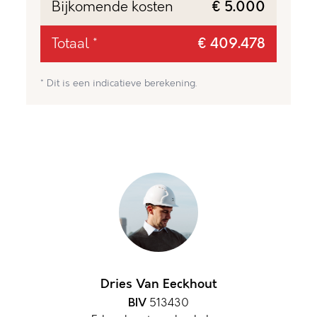
Bijkomende kosten
€ 5.000
Totaal *
€ 409.478
* Dit is een indicatieve berekening.
Dries Van Eeckhout
BIV
513430