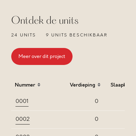
Ontdek de units
24 UNITS
9 UNITS BESCHIKBAAR
Meer over dit project
Nummer
Verdieping
Slaapkame
Sort table by Nummer in descending order
Sort table by Verdieping
Sort
0001
0
0002
0