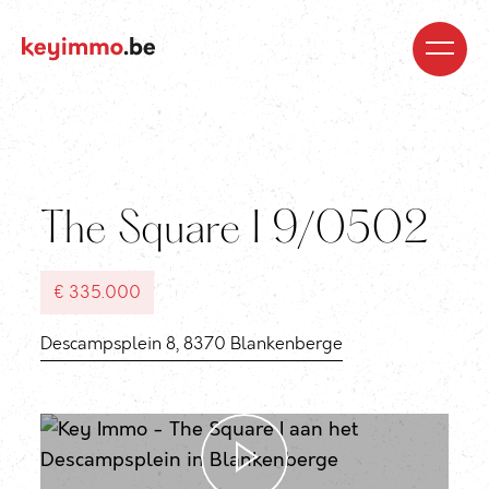
Kopen
Nieuwbouw
Regio’s
Begeleiding
Over
ons
Blog
Jobs
Huren
Verkopen
Waardebepaling
Realisaties
Contact
The Square I 9/0502
€ 335.000
Descampsplein 8, 8370 Blankenberge