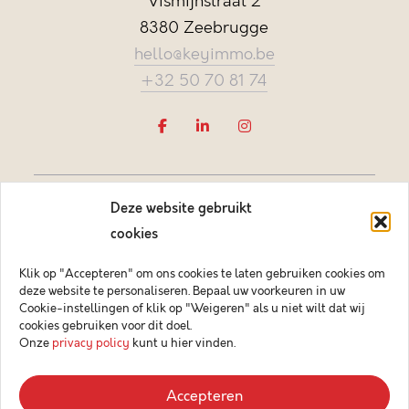
Vismijnstraat 2
8380 Zeebrugge
hello@keyimmo.be
+32 50 70 81 74
Deze website gebruikt
cookies
Klik op "Accepteren" om ons cookies te laten gebruiken cookies om
deze website te personaliseren. Bepaal uw voorkeuren in uw
Vastgoedmakelaar-bemiddelaar BIV België BIV 505084
Cookie-instellingen of klik op "Weigeren" als u niet wilt dat wij
Ondernemingsnummer BTW-BE 0878.744.081 BA &
cookies gebruiken voor dit doel.
borgstelling via NV AXA Belgium (polisnr. 730.390.160)
Onze
privacy policy
kunt u hier vinden.
© 2026 Key Immo
Accepteren
Disclaimer