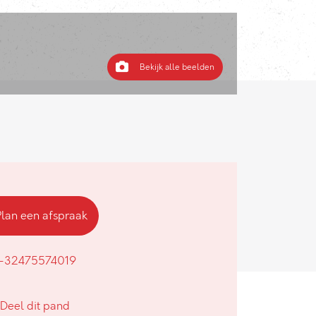
Bekijk alle beelden
Plan een afspraak
+32475574019
Deel dit pand