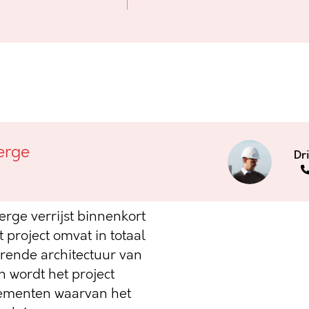
plein in
erge
Dr
rge verrijst binnenkort
project omvat in totaal
rende architectuur van
 wordt het project
tementen waarvan het