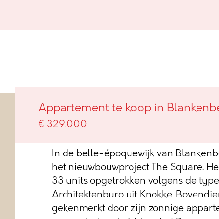
The Square I aan het Descamps
Appartement te koop in Blankenb
Blankenberge
€ 329.000
In de belle-époquewijk van Blankenbe
het nieuwbouwproject The Square. Het 
33 units opgetrokken volgens de type
Architektenburo uit Knokke. Bovendien
gekenmerkt door zijn zonnige appar