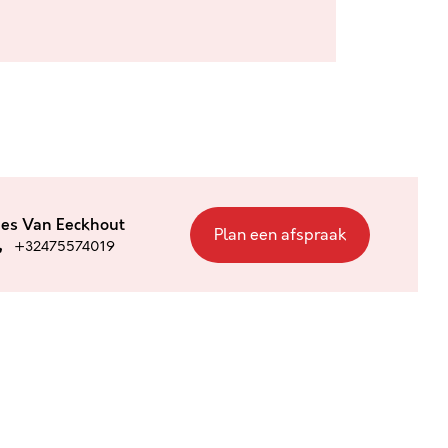
ies Van Eeckhout
Plan een afspraak
+32475574019