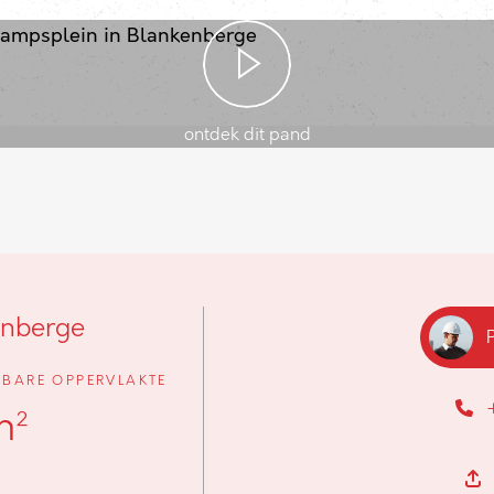
ontdek dit pand
enberge
BARE OPPERVLAKTE
m²