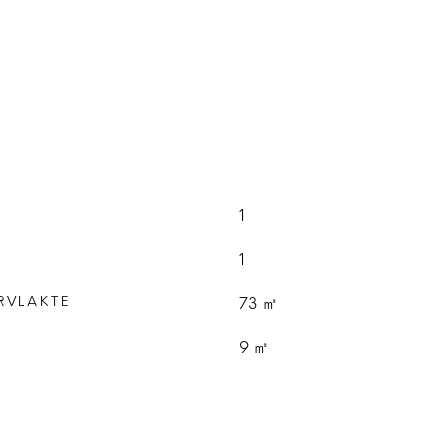
1
1
RVLAKTE
73 ㎡
E
9 ㎡