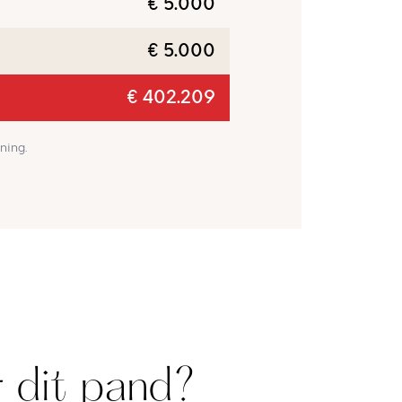
€ 5.000
€ 5.000
€ 402.209
ning.
 dit pand?