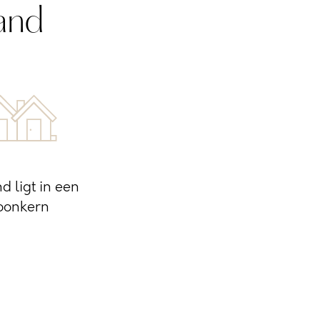
and
d ligt in een
oonkern