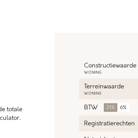
Constructiewaarde
WONING
Terreinwaarde
WONING
BTW
21%
6%
e totale
ulator.
Registratierechten