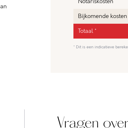
Notariskosten
dan
Bijkomende kosten
Totaal *
* Dit is een indicatieve bereke
Vragen over