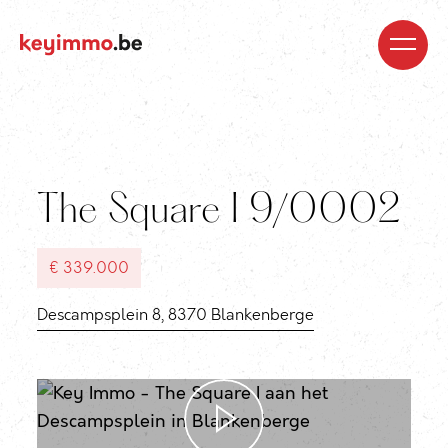
Kopen
Nieuwbouw
Regio’s
Begeleiding
Over
ons
Blog
Jobs
Huren
Verkopen
Waardebepaling
Realisaties
Contact
The Square I 9/0002
€ 339.000
Descampsplein 8, 8370 Blankenberge