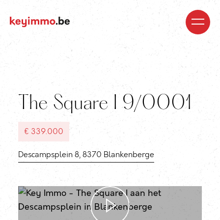
Kopen
Nieuwbouw
Regio’s
Begeleiding
Over
ons
Blog
Jobs
Huren
Verkopen
Waardebepaling
Realisaties
Contact
The Square I 9/0001
€ 339.000
Descampsplein 8, 8370 Blankenberge