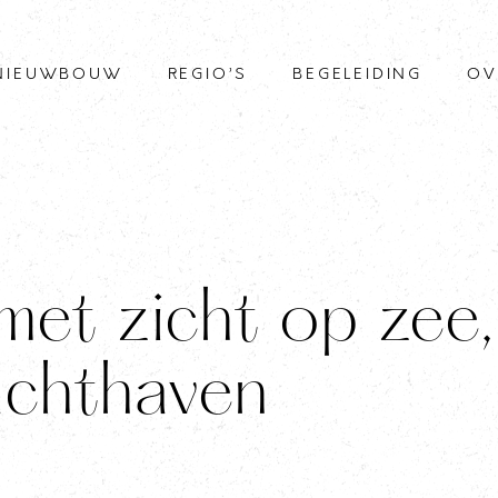
NIEUWBOUW
REGIO’S
BEGELEIDING
OV
et zicht op zee,
achthaven