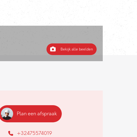
Bekijk alle beelden
Plan een afspraak
+32475574019