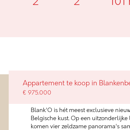
2
2
101
Blank'O met zicht op zee, pold
Appartement te koop in Blankenb
Blankenberge
€ 975.000
Blank'O is hét meest exclusieve nieu
Belgische kust. Op een uitzonderlijke
komen vier zeldzame panorama's sam