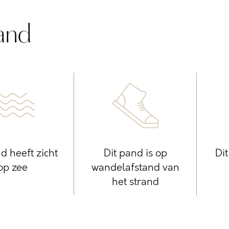
and
d heeft zicht
Dit pand is op
Di
op zee
wandelafstand van
het strand