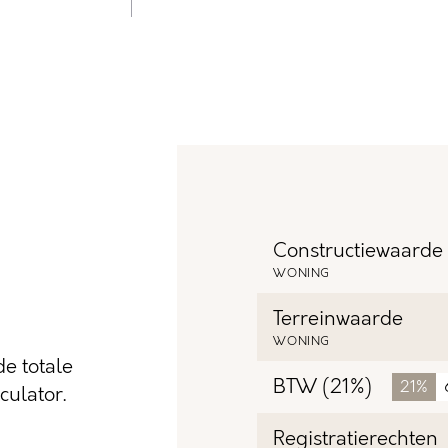
Constructiewaarde
WONING
Terreinwaarde
WONING
e totale
BTW (21%)
21%
ulator.
Registratierechten