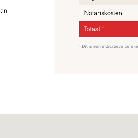
dan
Notariskosten
Totaal *
* Dit is een indicatieve bereke