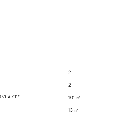
2
2
RVLAKTE
101 ㎡
E
13 ㎡