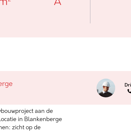
 m²
A
ers en haven in
erge
Dr
wbouwproject aan de
 locatie in Blankenberge
en: zicht op de