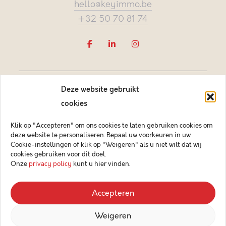
hello@keyimmo.be
+32 50 70 81 74
Deze website gebruikt
cookies
Klik op "Accepteren" om ons cookies te laten gebruiken cookies om
deze website te personaliseren. Bepaal uw voorkeuren in uw
Vastgoedmakelaar-bemiddelaar BIV België BIV 505084
Cookie-instellingen of klik op "Weigeren" als u niet wilt dat wij
Ondernemingsnummer BTW-BE 0878.744.081 BA &
cookies gebruiken voor dit doel.
borgstelling via NV AXA Belgium (polisnr. 730.390.160)
Onze
privacy policy
kunt u hier vinden.
© 2026 Key Immo
Accepteren
Disclaimer
Weigeren
Privacybeleid