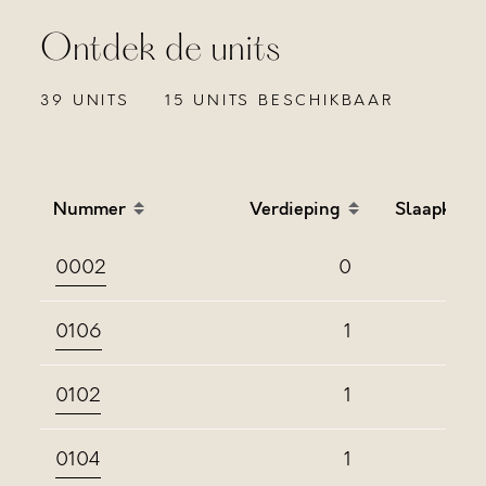
Ontdek de units
39 UNITS
15 UNITS BESCHIKBAAR
Nummer
Verdieping
Slaapkame
Sort table by Nummer in descending order
Sort table by Verdieping
Sort
0002
0
0106
1
0102
1
0104
1