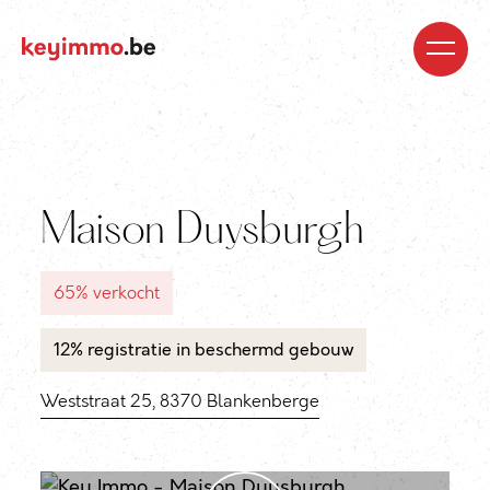
Kopen
Nieuwbouw
Regio’s
Begeleiding
Over
ons
Blog
Jobs
Huren
Verkopen
Waardebepaling
Realisaties
Contact
Maison Duysburgh
65% verkocht
12% registratie in beschermd gebouw
Weststraat 25, 8370 Blankenberge