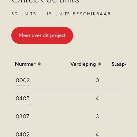
39 UNITS
15 UNITS BESCHIKBAAR
Meer over dit project
Nummer
Verdieping
Slaapkame
Sort table by Nummer in descending order
Sort table by Verdieping
Sort
0002
0
0405
4
0307
3
0402
4