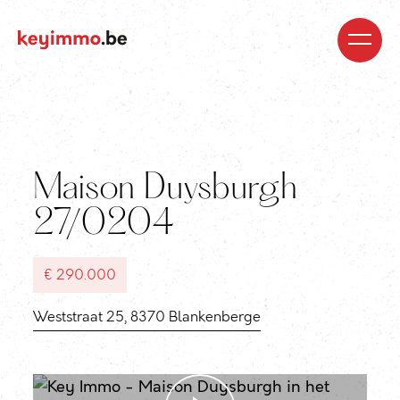
Kopen
Nieuwbouw
Regio’s
Begeleiding
Over
ons
Blog
Jobs
Huren
Verkopen
Waardebepaling
Realisaties
Contact
Maison Duysburgh
27/0204
€ 290.000
Weststraat 25, 8370 Blankenberge