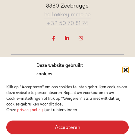
8380 Zeebrugge
hello@keyimmo.be
+32 50 70 81 74
Deze website gebruikt
cookies
Klik op "Accepteren" om ons cookies te laten gebruiken cookies om
deze website te personaliseren. Bepaal uw voorkeuren in uw
Vastgoedmakelaar-bemiddelaar BIV België BIV 505084
Cookie-instellingen of klik op "Weigeren" als u niet wilt dat wij
Ondernemingsnummer BTW-BE 0878.744.081 BA &
cookies gebruiken voor dit doel.
borgstelling via NV AXA Belgium (polisnr. 730.390.160)
Onze
privacy policy
kunt u hier vinden.
© 2026 Key Immo
Accepteren
Disclaimer