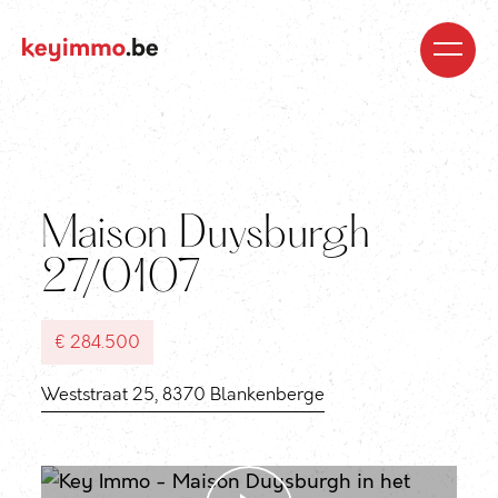
Kopen
Nieuwbouw
Regio’s
Begeleiding
Over
ons
Blog
Jobs
Huren
Verkopen
Waardebepaling
Realisaties
Contact
Maison Duysburgh
27/0107
€ 284.500
Weststraat 25, 8370 Blankenberge