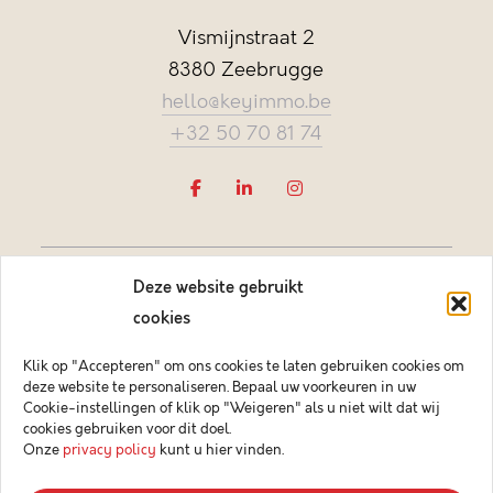
Vismijnstraat 2
8380 Zeebrugge
hello@keyimmo.be
+32 50 70 81 74
Deze website gebruikt
cookies
Klik op "Accepteren" om ons cookies te laten gebruiken cookies om
deze website te personaliseren. Bepaal uw voorkeuren in uw
Vastgoedmakelaar-bemiddelaar BIV België BIV 505084
Cookie-instellingen of klik op "Weigeren" als u niet wilt dat wij
Ondernemingsnummer BTW-BE 0878.744.081 BA &
cookies gebruiken voor dit doel.
borgstelling via NV AXA Belgium (polisnr. 730.390.160)
Onze
privacy policy
kunt u hier vinden.
© 2026 Key Immo