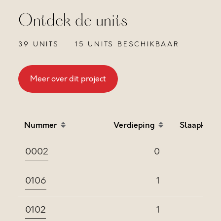
Ontdek de units
39 UNITS
15 UNITS BESCHIKBAAR
Meer over dit project
Nummer
Verdieping
Slaapkame
Sort table by Nummer in descending order
Sort table by Verdieping
Sort
0002
0
0106
1
0102
1