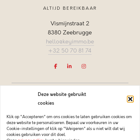
ALTIJD BEREIKBAAR
Vismijnstraat 2
8380 Zeebrugge
hello@keyimmo.be
+32 50 70 81 74
Deze website gebruikt
cookies
Klik op "Accepteren" om ons cookies te laten gebruiken cookies om
deze website te personaliseren. Bepaal uw voorkeuren in uw
Vastgoedmakelaar-bemiddelaar BIV België BIV 505084
Cookie-instellingen of klik op "Weigeren" als u niet wilt dat wij
Ondernemingsnummer BTW-BE 0878.744.081 BA &
cookies gebruiken voor dit doel.
borgstelling via NV AXA Belgium (polisnr. 730.390.160)