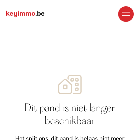
Kopen
Nieuwbouw
Regio’s
Begeleiding
Over
ons
Blog
Jobs
Huren
Verkopen
Waardebepaling
Realisaties
Contact
Dit pand is niet langer
beschikbaar
Het spijt ons, dit pand is helaas niet meer