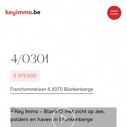
Kopen
Nieuwbouw
Regio’s
Begeleiding
Over
ons
Blog
Jobs
Huren
Verkopen
Waardebepaling
Realisaties
Contact
4/0301
€ 975.000
Franchommelaan 4, 8370 Blankenberge