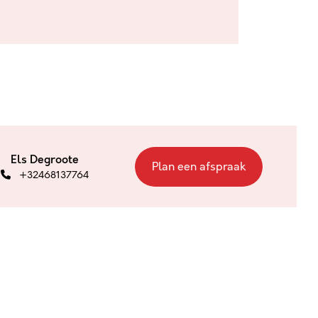
Els Degroote
Plan een afspraak
+32468137764