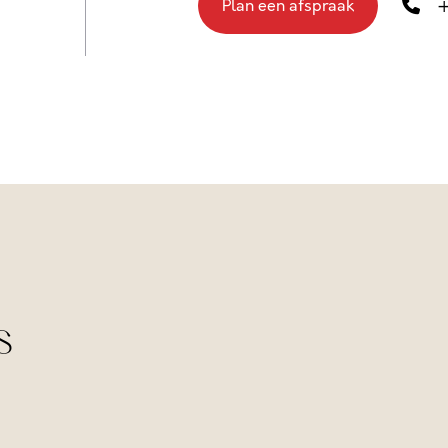
+
Plan een afspraak
s