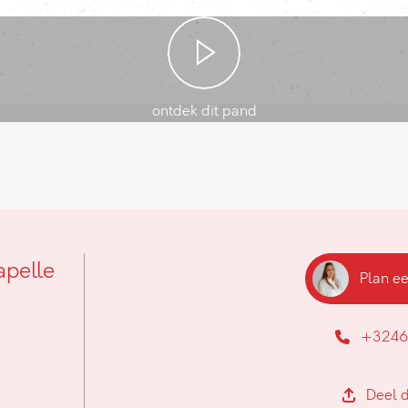
ontdek dit pand
apelle
Plan e
+3246
Deel d