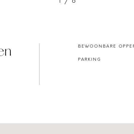
1
/
6
en
BEWOONBARE OPPE
PARKING