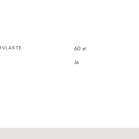
RVLAKTE
60 ㎡
Ja