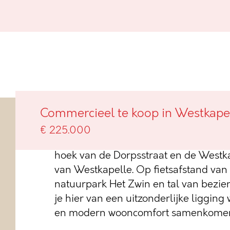
Villa Grace in het hart van Wes
Commercieel te koop in Westkape
€ 225.000
Met trots stellen wij residentie Villa 
hoek van de Dorpsstraat en de Westkap
van Westkapelle. Op fietsafstand van 
natuurpark Het Zwin en tal van bezi
je hier van een uitzonderlijke ligging w
en modern wooncomfort samenkome