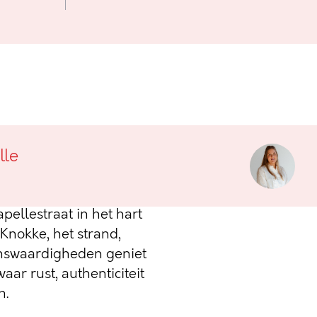
tkapelle
lle
Grace voor, gelegen op de
ellestraat in het hart
Knokke, het strand,
enswaardigheden geniet
aar rust, authenticiteit
n.