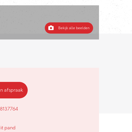
Bekijk alle beelden
en afspraak
8137764
it pand