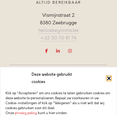
ALTIJD BEREIKBAAR
Vismijnstraat 2
8380 Zeebrugge
hello@keyimmo.be
+32 50 70 81 74
Deze website gebruikt
cookies
Klik op "Accepteren" om ons cookies te laten gebruiken cookies om
deze website te personaliseren. Bepaal uw voorkeuren in uw
Vastgoedmakelaar-bemiddelaar BIV België BIV 505084
Cookie-instellingen of klik op "Weigeren" als u niet wilt dat wij
Ondernemingsnummer BTW-BE 0878.744.081 BA &
cookies gebruiken voor dit doel.
borgstelling via NV AXA Belgium (polisnr. 730.390.160)
Onze
privacy policy
kunt u hier vinden.