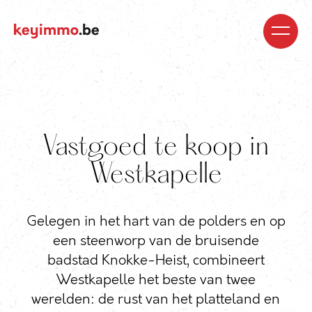
Kopen
Nieuwbouw
Regio’s
Begeleiding
Over
ons
Blog
Jobs
Huren
Verkopen
Waardebepaling
Realisaties
Contact
Vastgoed te koop in
Westkapelle
Gelegen in het hart van de polders en op
een steenworp van de bruisende
badstad Knokke-Heist, combineert
Westkapelle het beste van twee
werelden: de rust van het platteland en