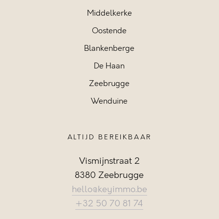
Middelkerke
Oostende
Blankenberge
De Haan
Zeebrugge
Wenduine
ALTIJD BEREIKBAAR
Vismijnstraat 2
8380 Zeebrugge
hello@keyimmo.be
+32 50 70 81 74