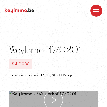
Kopen
Nieuwbouw
Regio’s
Begeleiding
Over
ons
Blog
Jobs
Huren
Verkopen
Waardebepaling
Realisaties
Contact
Weylerhof 17/0201
€ 419.000
Theresianenstraat 17-19, 8000 Brugge