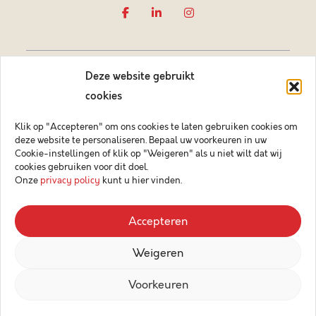
Deze website gebruikt
cookies
Klik op "Accepteren" om ons cookies te laten gebruiken cookies om
deze website te personaliseren. Bepaal uw voorkeuren in uw
Vastgoedmakelaar-bemiddelaar BIV België BIV 505084
Cookie-instellingen of klik op "Weigeren" als u niet wilt dat wij
Ondernemingsnummer BTW-BE 0878.744.081 BA &
cookies gebruiken voor dit doel.
borgstelling via NV AXA Belgium (polisnr. 730.390.160)
Onze
privacy policy
kunt u hier vinden.
© 2026 Key Immo
Accepteren
Disclaimer
Weigeren
Privacybeleid
Design & Code by Compagnon
Voorkeuren