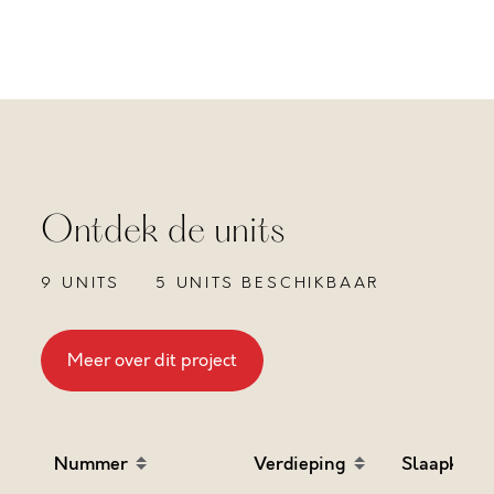
Ontdek de units
9 UNITS
5 UNITS BESCHIKBAAR
Meer over dit project
Nummer
Verdieping
Slaapkame
Sort table by Nummer in descending order
Sort table by Verdieping
Sort