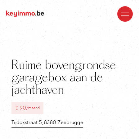
Kopen
Nieuwbouw
Regio’s
Begeleiding
Over
ons
Blog
Jobs
Huren
Verkopen
Waardebepaling
Realisaties
Contact
Ruime bovengrondse
garagebox aan de
jachthaven
€ 90
/maand
Tijdokstraat 5, 8380 Zeebrugge