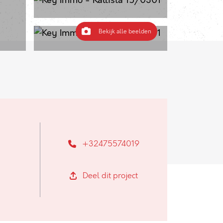
Bekijk alle beelden
+32475574019
Deel dit project