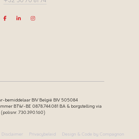
+32 50 70 81 74
r-bemiddelaar BIV België BIV 505084
mer BTW-BE 0878.744.081 BA & borgstelling via
polisnr. 730.390.160)
Disclaimer
Privacybeleid
Design & Code by Compagnon