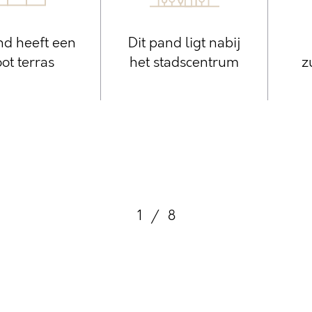
nd heeft een
Dit pand ligt nabij
ot terras
het stadscentrum
z
1
/
8