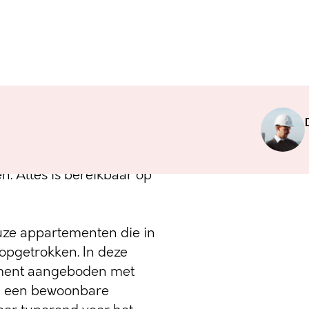
t opgericht aan de
. Gelet op deze locatie
trand, bij het openbaar
ten. Alles is bereikbaar op
ze appartementen die in
opgetrokken. In deze
ement aangeboden met
n een bewoonbare