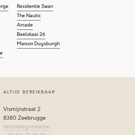
erge
Residentie Swan
The Nautic
Arcade
e
Baelskaai 26
Maison Duysburgh
ge
ALTIJD BEREIKBAAR
Vismijnstraat 2
8380 Zeebrugge
hello@keyimmo.be