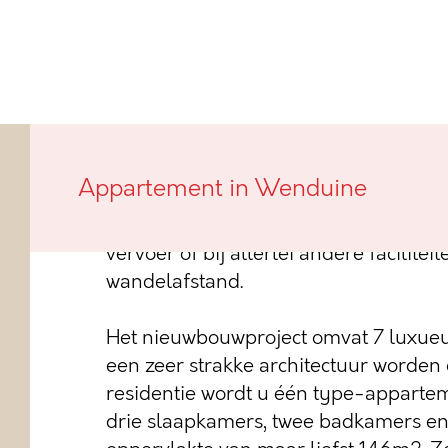
Dit exclusieve nieuwbouwproject word
Appartement in Wenduine
achterkant van de Zeedijk in Wenduine
zijn we in een mum van tijd aan het s
vervoer of bij allerlei andere facilitei
wandelafstand.
Het nieuwbouwproject omvat 7 luxueu
een zeer strakke architectuur worden 
residentie wordt u één type-appart
drie slaapkamers, twee badkamers e