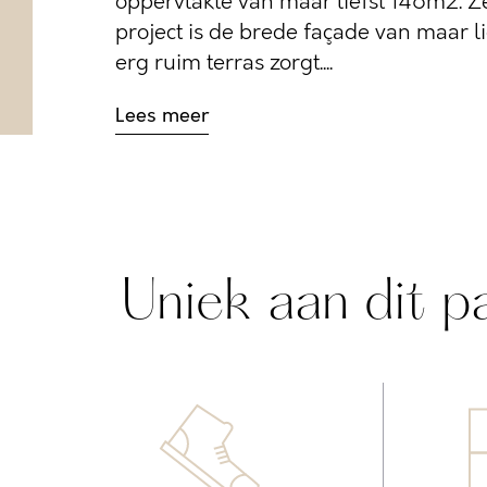
oppervlakte van maar liefst 146m2. Z
project is de brede façade van maar l
erg ruim terras zorgt....
Lees meer
Uniek aan dit p