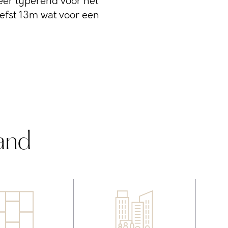
eer typerend voor het
iefst 13m wat voor een
and