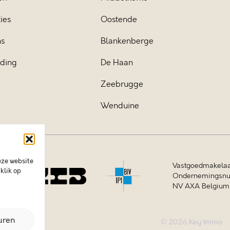
ies
Oostende
ns
Blankenberge
iding
De Haan
Zeebrugge
Wenduine
eze website
Vastgoedmakelaa
klik op
Ondernemingsnum
NV AXA Belgium (
uren
© 2026 Key Immo