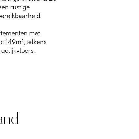
een rustige
ereikbaarheid.
partementen met
t 149m², telkens
elijkvloers...
and