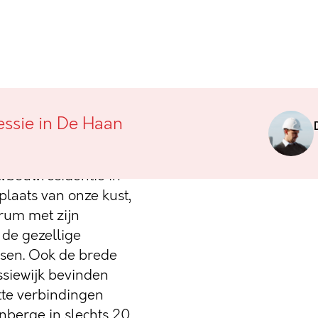
oncessie in De
essie in De Haan
uwbouwresidentie in
laats van onze kust,
trum met zijn
 de gezellige
essen. Ook de brede
ssiewijk bevinden
tte verbindingen
nberge in slechts 20