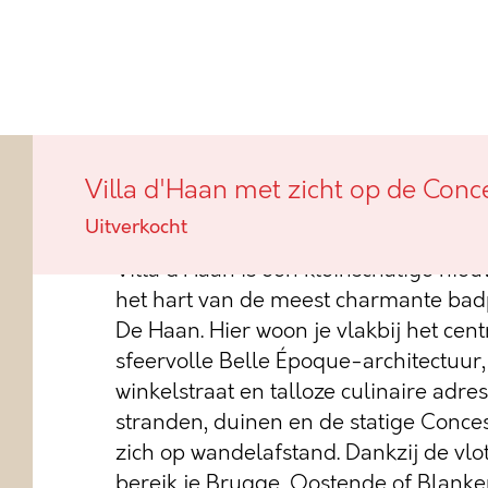
Villa d'Haan met zicht op de C
Villa d'Haan met zicht op de Conc
Haan
Uitverkocht
Villa d’Haan is een kleinschalige nie
het hart van de meest charmante badp
De Haan. Hier woon je vlakbij het cen
sfeervolle Belle Époque-architectuur,
winkelstraat en talloze culinaire adr
stranden, duinen en de statige Conce
zich op wandelafstand. Dankzij de vlo
bereik je Brugge, Oostende of Blanke