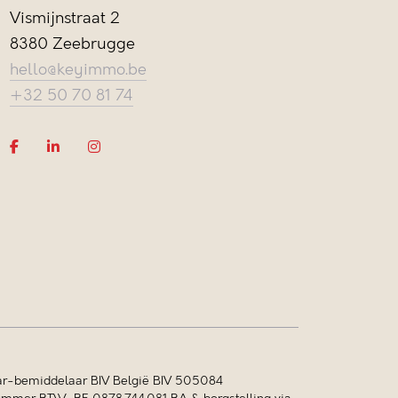
Vismijnstraat 2
8380 Zeebrugge
hello@keyimmo.be
+32 50 70 81 74
r-bemiddelaar BIV België BIV 505084