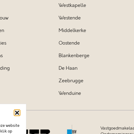
Westkapelle
ouw
Westende
en
Middelkerke
ies
Oostende
ns
Blankenberge
iding
De Haan
Zeebrugge
Wenduine
eze website
Vastgoedmakelaa
klik op