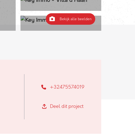
Bekijk alle beelden
+32475574019
Deel dit project