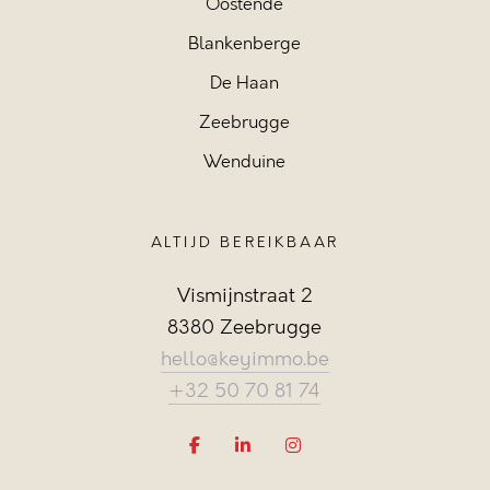
Oostende
Blankenberge
De Haan
Zeebrugge
Wenduine
ALTIJD BEREIKBAAR
Vismijnstraat 2
8380 Zeebrugge
hello@keyimmo.be
+32 50 70 81 74