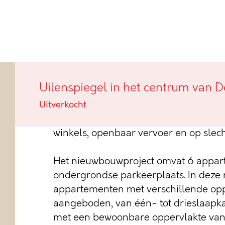
Uilenspiegel in het centrum v
Uilenspiegel in het centrum van 
Deze charmante villa-appartementen 
Uitverkocht
gunstige ligging, pal in het centrum v
winkels, openbaar vervoer en op slec
Het nieuwbouwproject omvat 6 appar
ondergrondse parkeerplaats. In deze 
appartementen met verschillende opp
aangeboden, van één- tot drieslaap
met een bewoonbare oppervlakte van