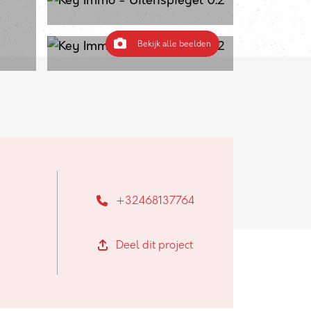
Bekijk alle beelden
+32468137764
Deel dit project