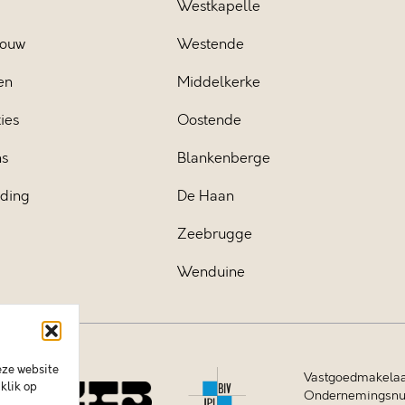
Westkapelle
ouw
Westende
en
Middelkerke
ies
Oostende
ns
Blankenberge
iding
De Haan
Zeebrugge
Wenduine
eze website
Vastgoedmakelaa
klik op
Ondernemingsnum