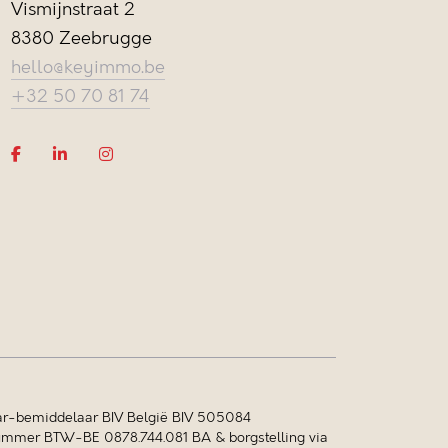
Vismijnstraat 2
8380 Zeebrugge
hello@keyimmo.be
+32 50 70 81 74
r-bemiddelaar BIV België BIV 505084
mer BTW-BE 0878.744.081 BA & borgstelling via