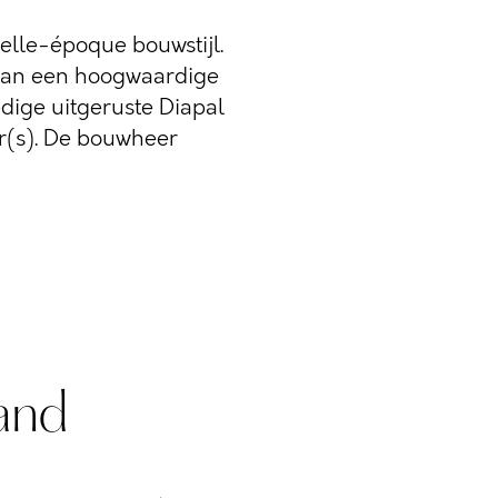
belle-époque bouwstijl.
van een hoogwaardige
dige uitgeruste Diapal
(s). De bouwheer
and