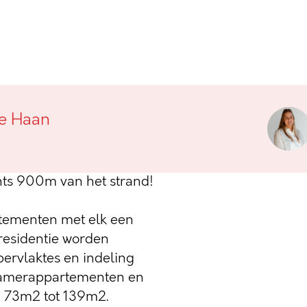
an De Haan
De Haan
zijn gelegen op zeer
an De Haan, vlakbij de
hts 900m van het strand!
tementen met elk een
residentie worden
ervlaktes en indeling
kamerappartementen en
 73m2 tot 139m2.