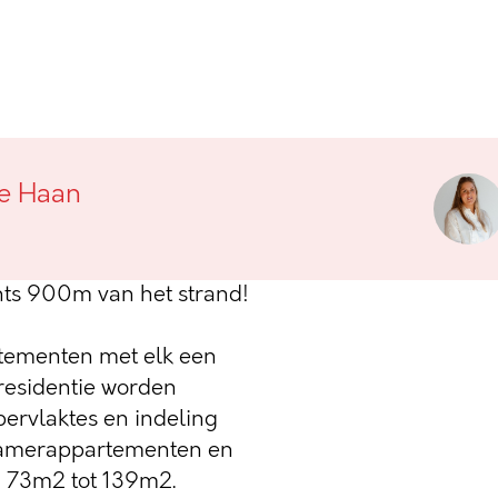
an De Haan
De Haan
zijn gelegen op zeer
an De Haan, vlakbij de
hts 900m van het strand!
tementen met elk een
residentie worden
ervlaktes en indeling
kamerappartementen en
 73m2 tot 139m2.