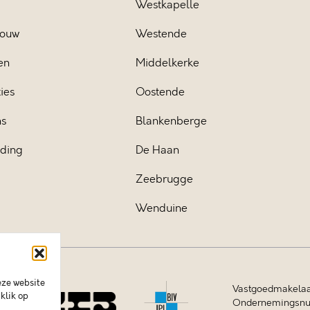
Westkapelle
ouw
Westende
en
Middelkerke
ies
Oostende
ns
Blankenberge
iding
De Haan
Zeebrugge
Wenduine
eze website
Vastgoedmakelaa
klik op
Ondernemingsnum