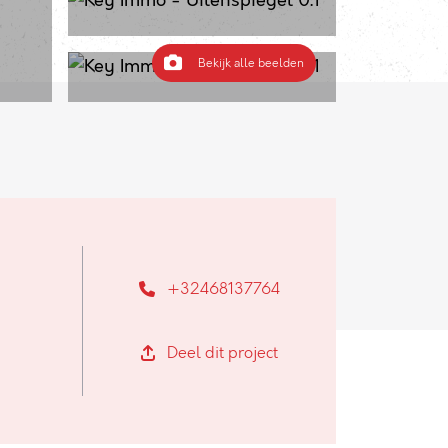
Bekijk alle beelden
+32468137764
Deel dit project