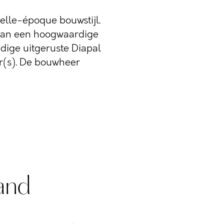
belle-époque bouwstijl.
van een hoogwaardige
dige uitgeruste Diapal
(s). De bouwheer
and