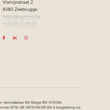
Vismijnstraat 2
8380 Zeebrugge
hello@keyimmo.be
+32 50 70 81 74
r-bemiddelaar BIV België BIV 505084
mer BTW-BE 0878.744.081 BA & borgstelling via