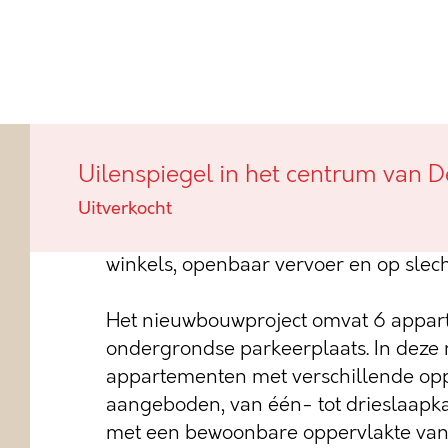
Uilenspiegel in het centrum v
Uilenspiegel in het centrum van 
Deze charmante villa-appartementen 
Uitverkocht
gunstige ligging, pal in het centrum v
winkels, openbaar vervoer en op slec
Het nieuwbouwproject omvat 6 appar
ondergrondse parkeerplaats. In deze 
appartementen met verschillende opp
aangeboden, van één- tot drieslaap
met een bewoonbare oppervlakte van