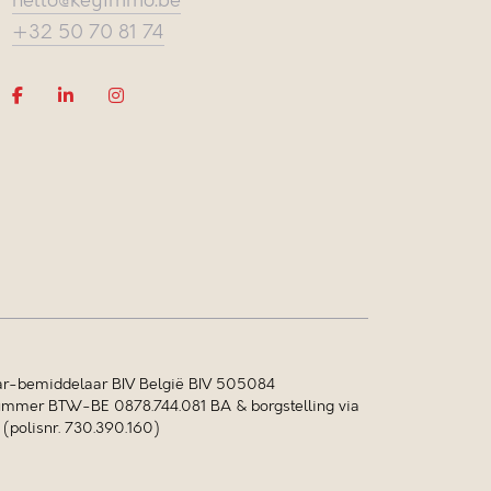
hello@keyimmo.be
+32 50 70 81 74
r-bemiddelaar BIV België BIV 505084
mer BTW-BE 0878.744.081 BA & borgstelling via
polisnr. 730.390.160)