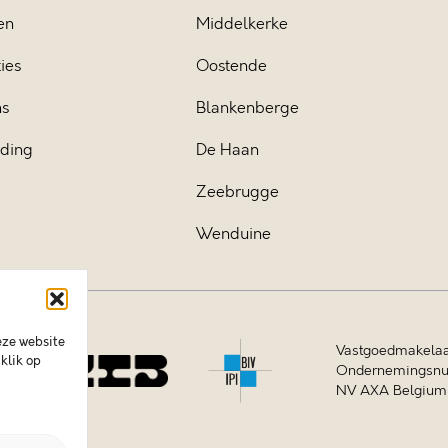
en
Middelkerke
ies
Oostende
ns
Blankenberge
iding
De Haan
Zeebrugge
Wenduine
eze website
Vastgoedmakelaa
klik op
Ondernemingsnum
NV AXA Belgium (