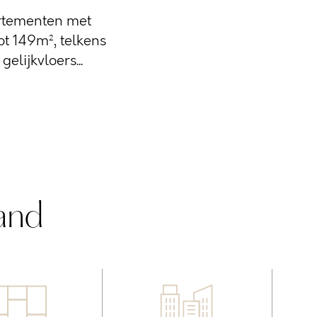
partementen met
t 149m², telkens
elijkvloers...
and