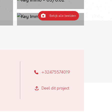
Bekijk alle beelden
+32475574019
Deel dit project