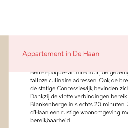
Villa d’Haan is een kleinschalige nie
Appartement in De Haan
hart van de meest charmante badplaat
Haan. Hier woon je vlakbij het centrum
Belle Époque-architectuur, de gezelli
talloze culinaire adressen. Ook de br
de statige Concessiewijk bevinden zi
Dankzij de vlotte verbindingen bereik
Blankenberge in slechts 20 minuten. 
d’Haan een rustige woonomgeving me
bereikbaarheid.