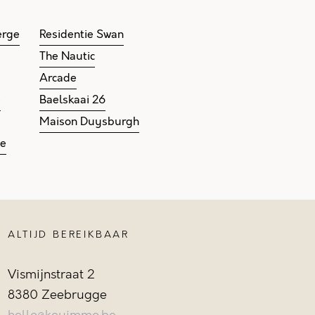
erge
Residentie Swan
The Nautic
Arcade
e
Baelskaai 26
Maison Duysburgh
ge
ALTIJD BEREIKBAAR
Vismijnstraat 2
8380 Zeebrugge