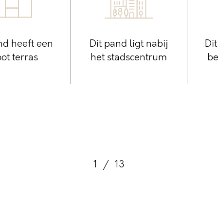
nd heeft een
Dit pand ligt nabij
Di
ot terras
het stadscentrum
be
1
/
13