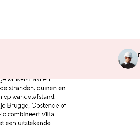
uwbouwresidentie in het
s van onze kust, De
 met zijn sfeervolle
ge winkelstraat en
ede stranden, duinen en
ch op wandelafstand.
 je Brugge, Oostende of
Zo combineert Villa
t een uitstekende