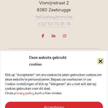
Vismijnstraat 2
8380 Zeebrugge
hello@keyimmo.be
+32 50 70 81 74
Deze website gebruikt
cookies
Klik op "Accepteren" om ons cookies te laten gebruiken cookies om
deze website te personaliseren. Bepaal uw voorkeuren in uw
Vastgoedmakelaar-bemiddelaar BIV België BIV 505084
Cookie-instellingen of klik op "Weigeren" als u niet wilt dat wij
Ondernemingsnummer BTW-BE 0878.744.081 BA &
cookies gebruiken voor dit doel.
borgstelling via NV AXA Belgium (polisnr. 730.390.160)
Onze
privacy policy
kunt u hier vinden.
© 2026 Key Immo
Accepteren