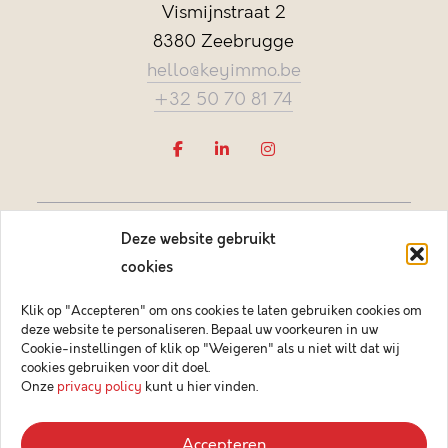
Vismijnstraat 2
8380 Zeebrugge
hello@keyimmo.be
+32 50 70 81 74
Deze website gebruikt
cookies
Klik op "Accepteren" om ons cookies te laten gebruiken cookies om
deze website te personaliseren. Bepaal uw voorkeuren in uw
Vastgoedmakelaar-bemiddelaar BIV België BIV 505084
Cookie-instellingen of klik op "Weigeren" als u niet wilt dat wij
Ondernemingsnummer BTW-BE 0878.744.081 BA &
cookies gebruiken voor dit doel.
borgstelling via NV AXA Belgium (polisnr. 730.390.160)
Onze
privacy policy
kunt u hier vinden.
© 2026 Key Immo
Accepteren