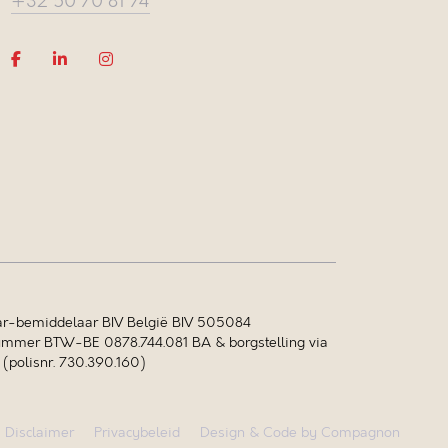
+32 50 70 81 74
r-bemiddelaar BIV België BIV 505084
mer BTW-BE 0878.744.081 BA & borgstelling via
polisnr. 730.390.160)
Disclaimer
Privacybeleid
Design & Code by Compagnon