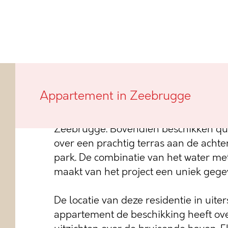
Deze nieuwbouwresidentie, met verwi
Appartement in Zeebrugge
vissersboten te Zeebrugge, genaamd 
appartementen die allen uitkijken ov
Zeebrugge. Bovendien beschikken qu
over een prachtig terras aan de achter
park. De combinatie van het water m
maakt van het project een uniek gege
De locatie van deze residentie in uiter
appartement de beschikking heeft ov