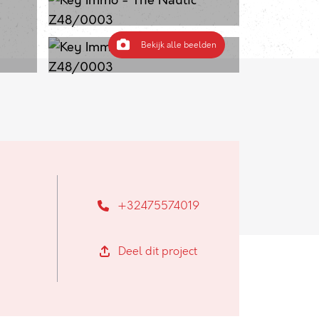
Bekijk alle beelden
+32475574019
Deel dit project