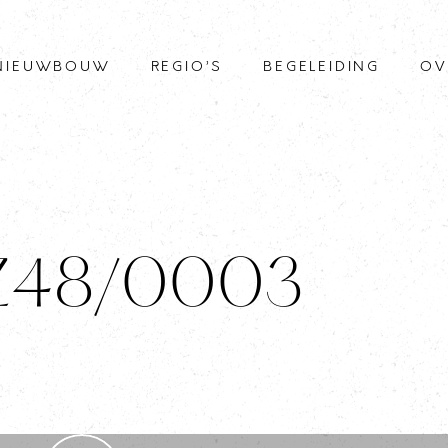
NIEUWBOUW
REGIO’S
BEGELEIDING
OV
c Z48/0003