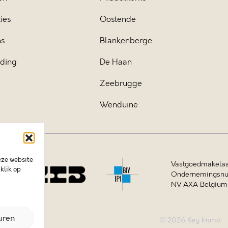
ies
Oostende
ns
Blankenberge
iding
De Haan
Zeebrugge
Wenduine
eze website
Vastgoedmakelaa
klik op
Ondernemingsnum
NV AXA Belgium (
uren
© 2026 Key Immo