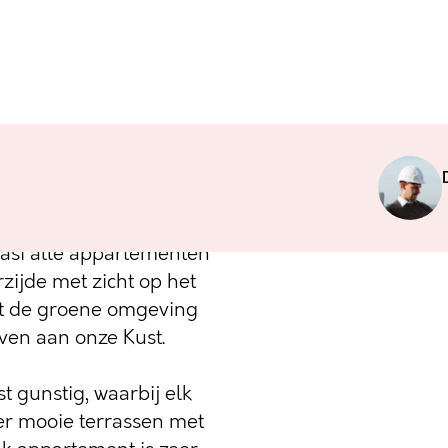
jzing naar de
Z48 beschikt over 16
er de jachthaven van
asi alle appartementen
zijde met zicht op het
et de groene omgeving
ven aan onze Kust.
st gunstig, waarbij elk
er mooie terrassen met