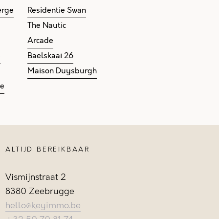
erge
Residentie Swan
The Nautic
Arcade
e
Baelskaai 26
Maison Duysburgh
ge
ALTIJD BEREIKBAAR
Vismijnstraat 2
8380 Zeebrugge
hello@keyimmo.be