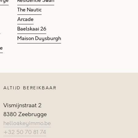
erge
Residentie Swan
The Nautic
Arcade
e
Baelskaai 26
Maison Duysburgh
ge
ALTIJD BEREIKBAAR
Vismijnstraat 2
8380 Zeebrugge
hello@keyimmo.be
+32 50 70 81 74