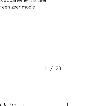
lk appartement is zeer
r een zeer mooie
1
/
28