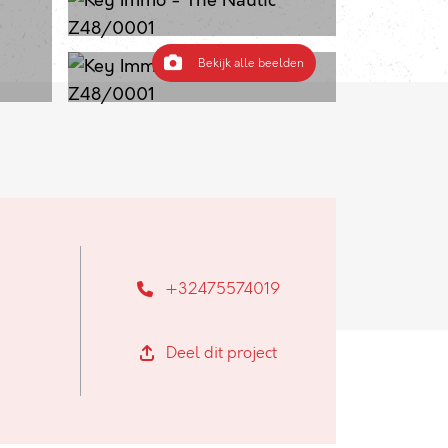
Bekijk alle beelden
+32475574019
Deel dit project