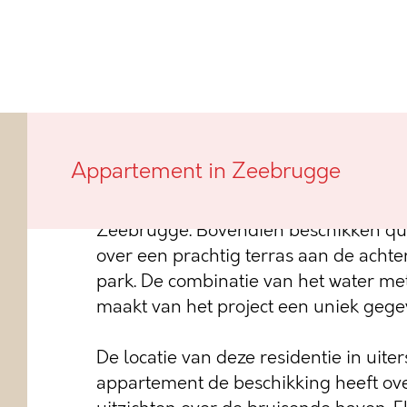
Deze nieuwbouwresidentie, met verwi
Appartement in Zeebrugge
vissersboten te Zeebrugge, genaamd 
appartementen die allen uitkijken ov
Zeebrugge. Bovendien beschikken qu
over een prachtig terras aan de achter
park. De combinatie van het water m
maakt van het project een uniek gege
De locatie van deze residentie in uiter
appartement de beschikking heeft ov