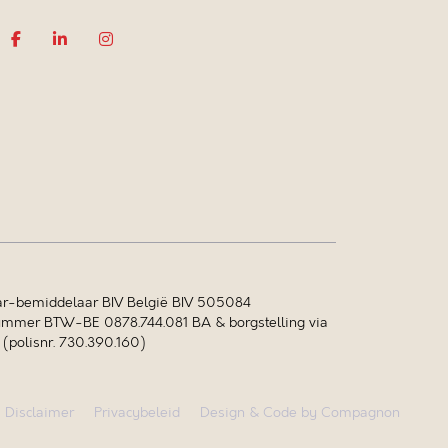
r-bemiddelaar BIV België BIV 505084
mer BTW-BE 0878.744.081 BA & borgstelling via
polisnr. 730.390.160)
Disclaimer
Privacybeleid
Design & Code by Compagnon