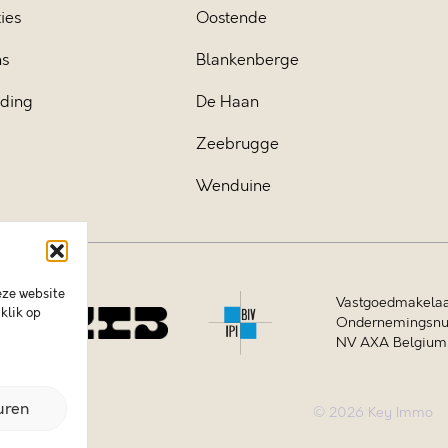
ies
Oostende
ns
Blankenberge
iding
De Haan
Zeebrugge
Wenduine
eze website
Vastgoedmakelaa
klik op
Ondernemingsnum
NV AXA Belgium (
uren
© 2026 Key Immo