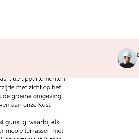
jzing naar de
Z48 beschikt over 16
er de jachthaven van
asi alle appartementen
zijde met zicht op het
et de groene omgeving
ven aan onze Kust.
st gunstig, waarbij elk
er mooie terrassen met