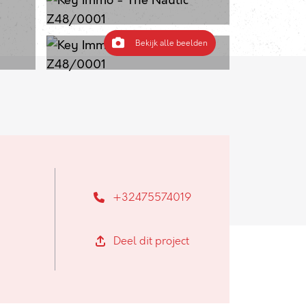
Bekijk alle beelden
+32475574019
Deel dit project