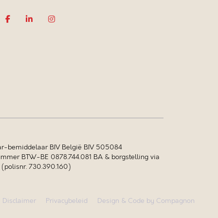
r-bemiddelaar BIV België BIV 505084
mer BTW-BE 0878.744.081 BA & borgstelling via
polisnr. 730.390.160)
Disclaimer
Privacybeleid
Design & Code by Compagnon