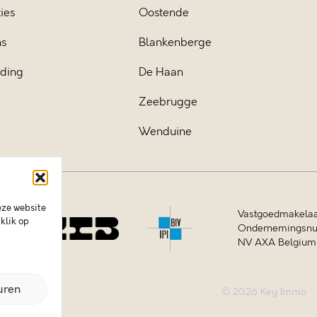
ies
Oostende
ns
Blankenberge
iding
De Haan
Zeebrugge
Wenduine
eze website
Vastgoedmakelaa
klik op
Ondernemingsnum
NV AXA Belgium (
uren
© 2026 Key Immo