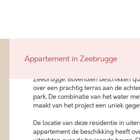
Deze nieuwbouwresidentie, met verwi
Appartement in Zeebrugge
vissersboten te Zeebrugge, genaamd 
appartementen die allen uitkijken ov
Zeebrugge. Bovendien beschikken qu
over een prachtig terras aan de achter
park. De combinatie van het water m
maakt van het project een uniek gege
De locatie van deze residentie in uiter
appartement de beschikking heeft ov