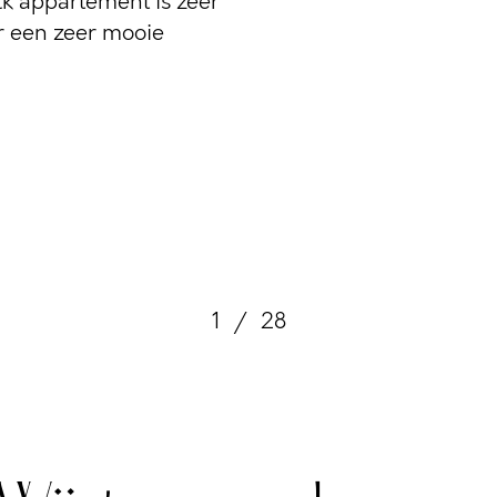
lk appartement is zeer
r een zeer mooie
1
/
28