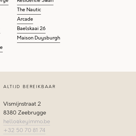
erge
Residentie Swan
The Nautic
Arcade
e
Baelskaai 26
Maison Duysburgh
ge
ALTIJD BEREIKBAAR
Vismijnstraat 2
8380 Zeebrugge
hello@keyimmo.be
+32 50 70 81 74