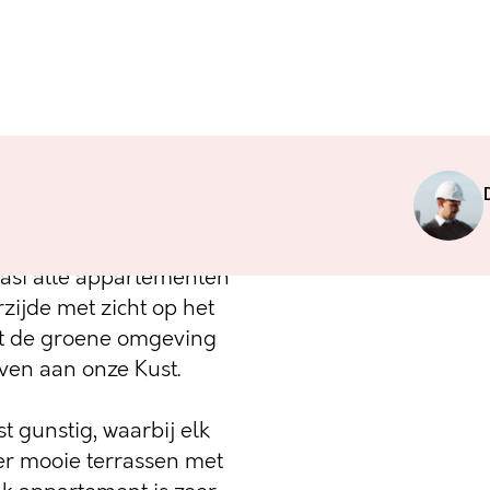
jzing naar de
Z48 beschikt over 16
er de jachthaven van
asi alle appartementen
zijde met zicht op het
et de groene omgeving
ven aan onze Kust.
st gunstig, waarbij elk
er mooie terrassen met