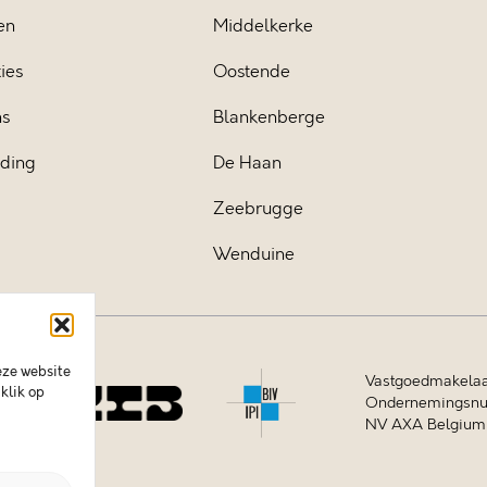
en
Middelkerke
ies
Oostende
ns
Blankenberge
iding
De Haan
Zeebrugge
Wenduine
eze website
Vastgoedmakelaa
klik op
Ondernemingsnum
NV AXA Belgium (