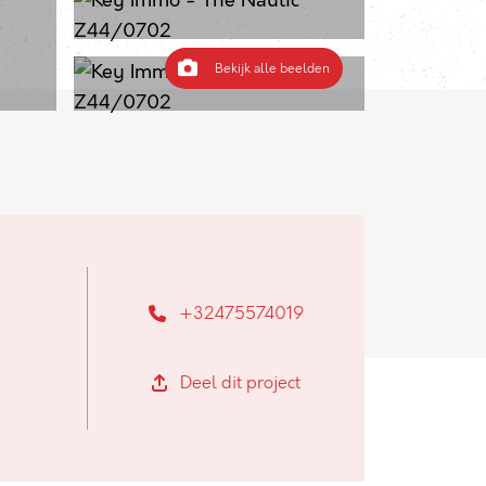
Bekijk alle beelden
+32475574019
Deel dit project