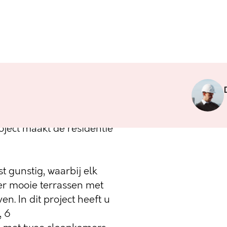
jzing naar de
Z44 beschikt over 21
er de jachthaven van
oject maakt de residentie
st gunstig, waarbij elk
er mooie terrassen met
n. In dit project heeft u
, 6