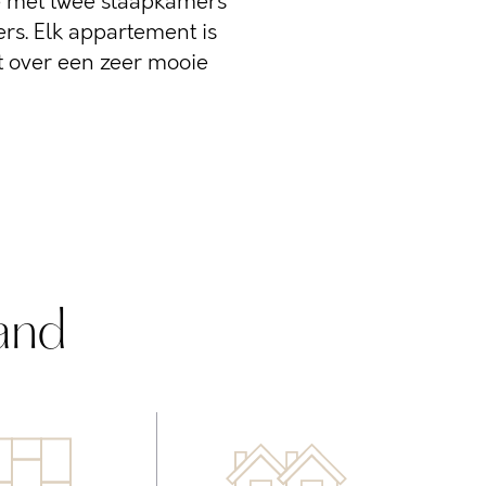
 met twee slaapkamers
s. Elk appartement is
t over een zeer mooie
and