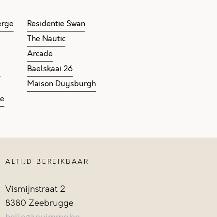
erge
Residentie Swan
The Nautic
Arcade
e
Baelskaai 26
Maison Duysburgh
ge
ALTIJD BEREIKBAAR
Vismijnstraat 2
8380 Zeebrugge