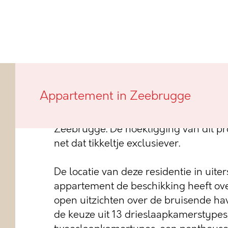
Deze nieuwbouwresidentie, met verwi
Appartement in Zeebrugge
vissersboten te Zeebrugge, genaamd 
appartementen die allen uitkijken ov
Zeebrugge. De hoekligging van dit pr
net dat tikkeltje exclusiever.
De locatie van deze residentie in uiter
appartement de beschikking heeft ov
open uitzichten over de bruisende have
de keuze uit 13 drieslaapkamerstypes