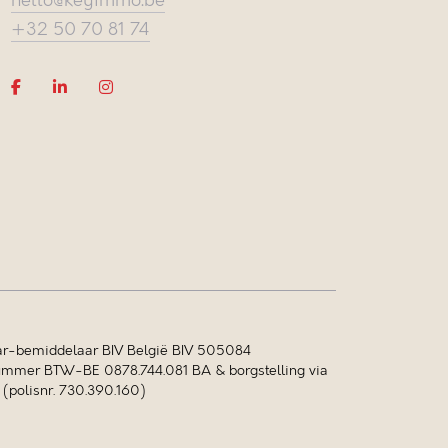
hello@keyimmo.be
+32 50 70 81 74
r-bemiddelaar BIV België BIV 505084
mer BTW-BE 0878.744.081 BA & borgstelling via
polisnr. 730.390.160)