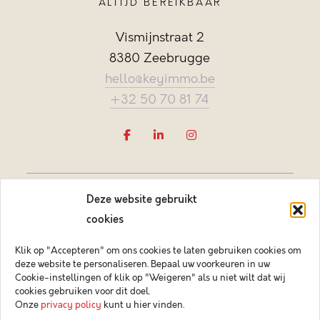
ALTIJD BEREIKBAAR
Vismijnstraat 2
8380 Zeebrugge
hello@keyimmo.be
+32 50 70 81 74
Deze website gebruikt
cookies
Klik op "Accepteren" om ons cookies te laten gebruiken cookies om
deze website te personaliseren. Bepaal uw voorkeuren in uw
Vastgoedmakelaar-bemiddelaar BIV België BIV 505084
Cookie-instellingen of klik op "Weigeren" als u niet wilt dat wij
Ondernemingsnummer BTW-BE 0878.744.081 BA &
cookies gebruiken voor dit doel.
borgstelling via NV AXA Belgium (polisnr. 730.390.160)
Onze
privacy policy
kunt u hier vinden.