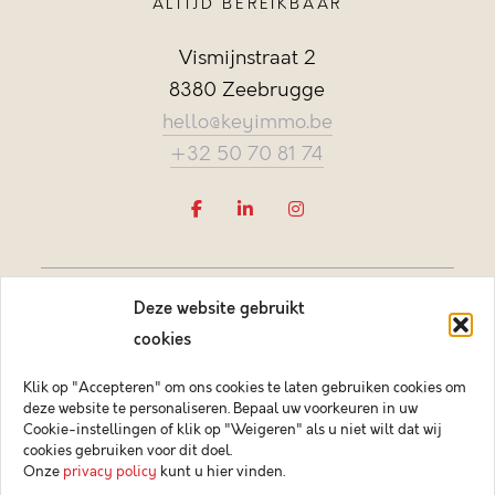
ALTIJD BEREIKBAAR
Vismijnstraat 2
8380 Zeebrugge
hello@keyimmo.be
+32 50 70 81 74
Deze website gebruikt
cookies
Klik op "Accepteren" om ons cookies te laten gebruiken cookies om
deze website te personaliseren. Bepaal uw voorkeuren in uw
Vastgoedmakelaar-bemiddelaar BIV België BIV 505084
Cookie-instellingen of klik op "Weigeren" als u niet wilt dat wij
Ondernemingsnummer BTW-BE 0878.744.081 BA &
cookies gebruiken voor dit doel.
borgstelling via NV AXA Belgium (polisnr. 730.390.160)
Onze
privacy policy
kunt u hier vinden.