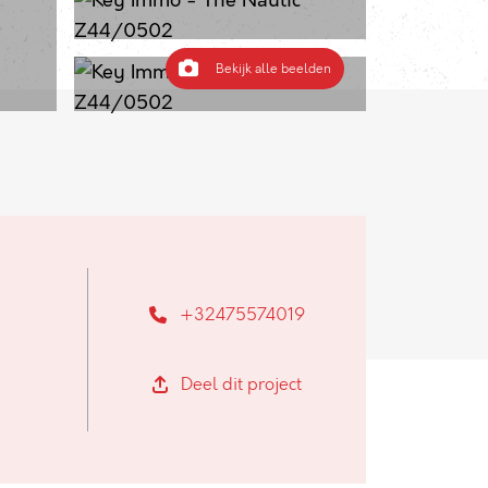
Bekijk alle beelden
+32475574019
Deel dit project