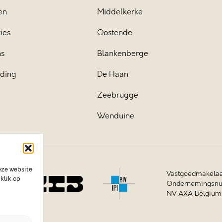
en
Middelkerke
ies
Oostende
ns
Blankenberge
iding
De Haan
Zeebrugge
Wenduine
eze website
Vastgoedmakelaa
klik op
Ondernemingsnum
NV AXA Belgium (