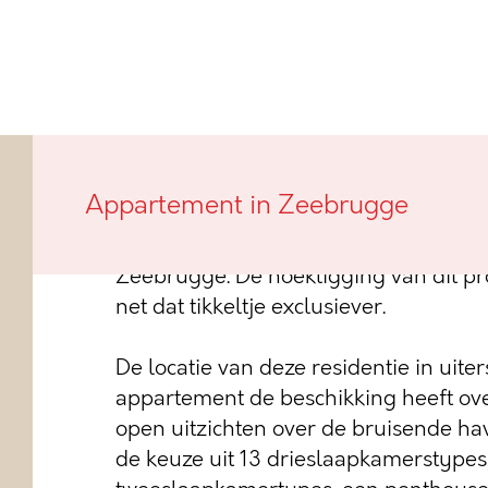
Deze nieuwbouwresidentie, met verwi
Appartement in Zeebrugge
vissersboten te Zeebrugge, genaamd 
appartementen die allen uitkijken ov
Zeebrugge. De hoekligging van dit pr
net dat tikkeltje exclusiever.
De locatie van deze residentie in uiter
appartement de beschikking heeft ov
open uitzichten over de bruisende have
de keuze uit 13 drieslaapkamerstypes