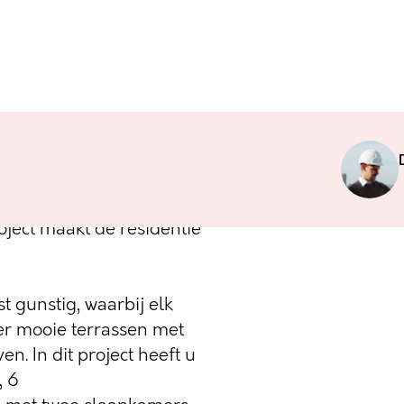
jzing naar de
Z44 beschikt over 21
er de jachthaven van
oject maakt de residentie
st gunstig, waarbij elk
er mooie terrassen met
n. In dit project heeft u
, 6