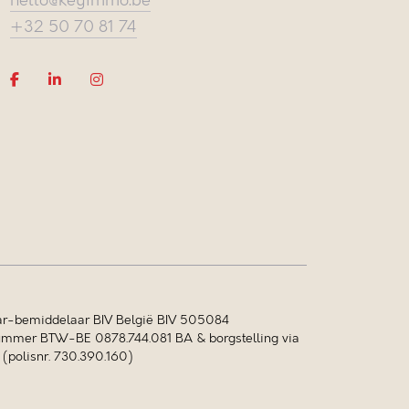
hello@keyimmo.be
+32 50 70 81 74
r-bemiddelaar BIV België BIV 505084
mer BTW-BE 0878.744.081 BA & borgstelling via
polisnr. 730.390.160)