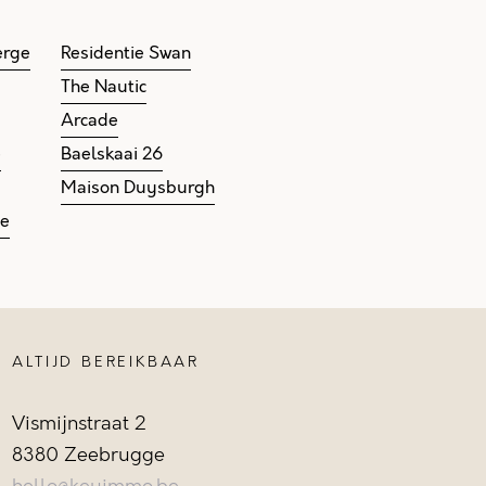
erge
Residentie Swan
The Nautic
Arcade
e
Baelskaai 26
Maison Duysburgh
ge
ALTIJD BEREIKBAAR
Vismijnstraat 2
8380 Zeebrugge