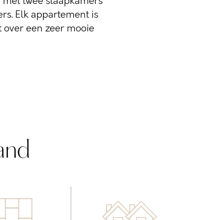
 met twee slaapkamers
s. Elk appartement is
t over een zeer mooie
and