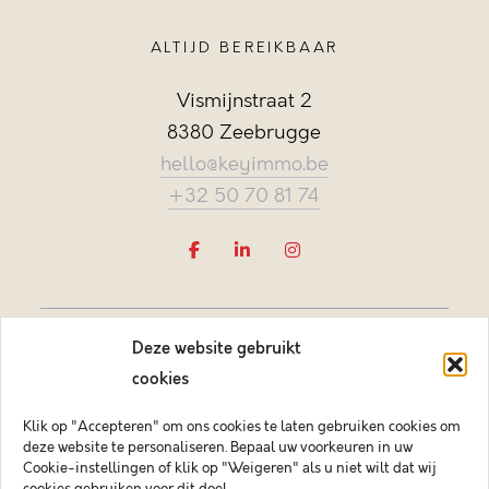
ALTIJD BEREIKBAAR
Vismijnstraat 2
8380 Zeebrugge
hello@keyimmo.be
+32 50 70 81 74
Deze website gebruikt
cookies
Klik op "Accepteren" om ons cookies te laten gebruiken cookies om
deze website te personaliseren. Bepaal uw voorkeuren in uw
Vastgoedmakelaar-bemiddelaar BIV België BIV 505084
Cookie-instellingen of klik op "Weigeren" als u niet wilt dat wij
Ondernemingsnummer BTW-BE 0878.744.081 BA &