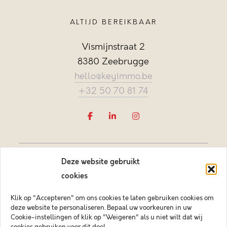
ALTIJD BEREIKBAAR
Vismijnstraat 2
8380 Zeebrugge
hello@keyimmo.be
+32 50 70 81 74
Deze website gebruikt
cookies
Klik op "Accepteren" om ons cookies te laten gebruiken cookies om
deze website te personaliseren. Bepaal uw voorkeuren in uw
Vastgoedmakelaar-bemiddelaar BIV België BIV 505084
Cookie-instellingen of klik op "Weigeren" als u niet wilt dat wij
Ondernemingsnummer BTW-BE 0878.744.081 BA &