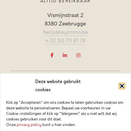
ALTIJD BEREIKBAAR
Vismijnstraat 2
8380 Zeebrugge
hello@keyimmo.be
+32 50 70 81 74
Deze website gebruikt
cookies
Klik op "Accepteren" om ons cookies te laten gebruiken cookies om
deze website te personaliseren. Bepaal uw voorkeuren in uw
Vastgoedmakelaar-bemiddelaar BIV België BIV 505084
Cookie-instellingen of klik op "Weigeren" als u niet wilt dat wij
Ondernemingsnummer BTW-BE 0878.744.081 BA &
cookies gebruiken voor dit doel.
borgstelling via NV AXA Belgium (polisnr. 730.390.160)
Onze
privacy policy
kunt u hier vinden.