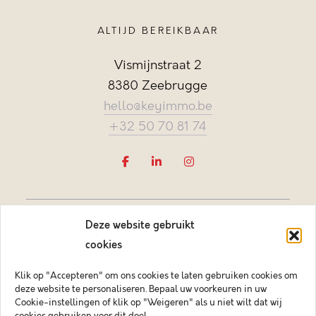
ALTIJD BEREIKBAAR
Vismijnstraat 2
8380 Zeebrugge
hello@keyimmo.be
+32 50 70 81 74
Deze website gebruikt
cookies
Klik op "Accepteren" om ons cookies te laten gebruiken cookies om
deze website te personaliseren. Bepaal uw voorkeuren in uw
Vastgoedmakelaar-bemiddelaar BIV België BIV 505084
Cookie-instellingen of klik op "Weigeren" als u niet wilt dat wij
Ondernemingsnummer BTW-BE 0878.744.081 BA &