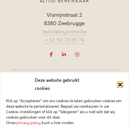
ALTIJD BEREIKBAAR
Vismijnstraat 2
8380 Zeebrugge
hello@keyimmo.be
+32 50 70 81 74
Deze website gebruikt
cookies
Klik op "Accepteren" om ons cookies te laten gebruiken cookies om
deze website te personaliseren. Bepaal uw voorkeuren in uw
Vastgoedmakelaar-bemiddelaar BIV België BIV 505084
Cookie-instellingen of klik op "Weigeren" als u niet wilt dat wij
Ondernemingsnummer BTW-BE 0878.744.081 BA &
cookies gebruiken voor dit doel.
borgstelling via NV AXA Belgium (polisnr. 730.390.160)
Onze
privacy policy
kunt u hier vinden.