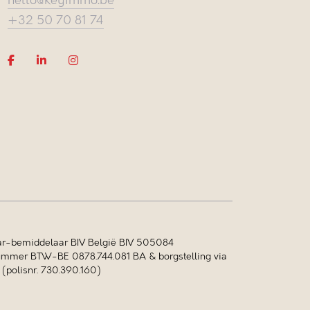
hello@keyimmo.be
+32 50 70 81 74
r-bemiddelaar BIV België BIV 505084
mer BTW-BE 0878.744.081 BA & borgstelling via
polisnr. 730.390.160)