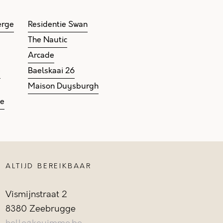
erge
Residentie Swan
The Nautic
Arcade
e
Baelskaai 26
Maison Duysburgh
ge
ALTIJD BEREIKBAAR
Vismijnstraat 2
8380 Zeebrugge