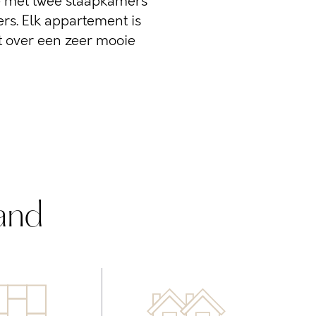
 met twee slaapkamers
s. Elk appartement is
t over een zeer mooie
and