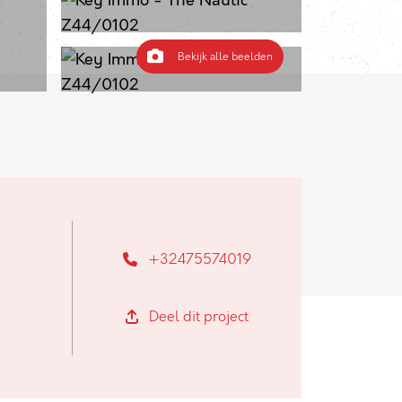
Bekijk alle beelden
+32475574019
Deel dit project