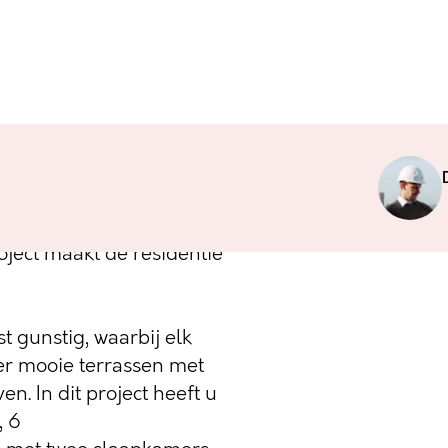
jzing naar de
Z44 beschikt over 21
er de jachthaven van
oject maakt de residentie
st gunstig, waarbij elk
er mooie terrassen met
n. In dit project heeft u
, 6