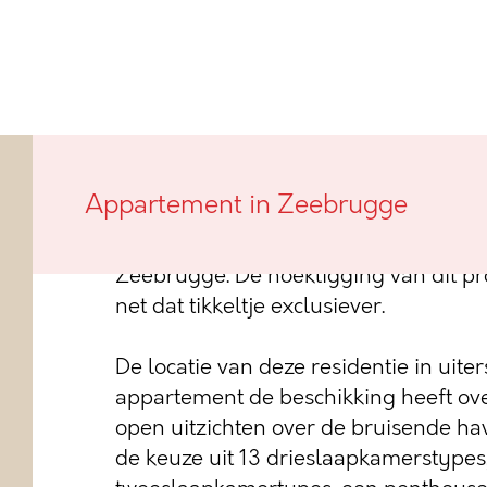
Deze nieuwbouwresidentie, met verwi
Appartement in Zeebrugge
vissersboten te Zeebrugge, genaamd 
appartementen die allen uitkijken ov
Zeebrugge. De hoekligging van dit pr
net dat tikkeltje exclusiever.
De locatie van deze residentie in uiter
appartement de beschikking heeft ov
open uitzichten over de bruisende have
de keuze uit 13 drieslaapkamerstypes