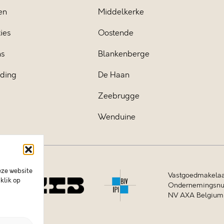
en
Middelkerke
ies
Oostende
ns
Blankenberge
iding
De Haan
Zeebrugge
Wenduine
eze website
Vastgoedmakelaa
klik op
Ondernemingsnum
NV AXA Belgium (