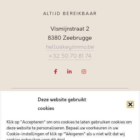
ALTIJD BEREIKBAAR
Vismijnstraat 2
8380 Zeebrugge
hello@keyimmo.be
+32 50 70 81 74
Deze website gebruikt
cookies
Klik op "Accepteren" om ons cookies te laten gebruiken cookies om
deze website te personaliseren. Bepaal uw voorkeuren in uw
Vastgoedmakelaar-bemiddelaar BIV België BIV 505084
Cookie-instellingen of klik op "Weigeren" als u niet wilt dat wij
Ondernemingsnummer BTW-BE 0878.744.081 BA &