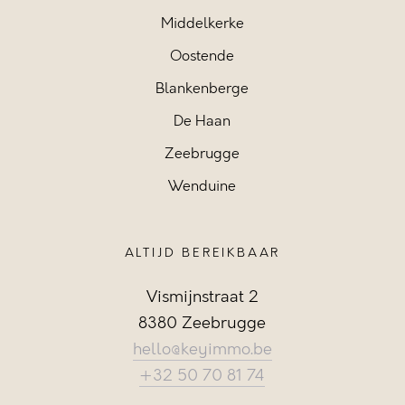
Middelkerke
Oostende
Blankenberge
De Haan
Zeebrugge
Wenduine
ALTIJD BEREIKBAAR
Vismijnstraat 2
8380 Zeebrugge
hello@keyimmo.be
+32 50 70 81 74