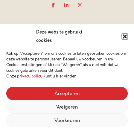
Deze website gebruikt
cookies
Klik op "Accepteren" om ons cookies te laten gebruiken cookies om
deze website te personaliseren. Bepaal uw voorkeuren in uw
Vastgoedmakelaar-bemiddelaar BIV België BIV 505084
Cookie-instellingen of klik op "Weigeren" als u niet wilt dat wij
Ondernemingsnummer BTW-BE 0878.744.081 BA &
cookies gebruiken voor dit doel.
borgstelling via NV AXA Belgium (polisnr. 730.390.160)
Onze
privacy policy
kunt u hier vinden.
© 2026 Key Immo
Accepteren
Disclaimer
Weigeren
Privacybeleid
Design & Code by Compagnon
Voorkeuren