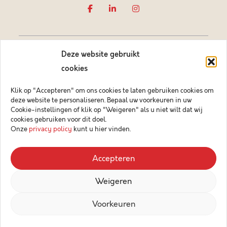
Deze website gebruikt
cookies
Klik op "Accepteren" om ons cookies te laten gebruiken cookies om
deze website te personaliseren. Bepaal uw voorkeuren in uw
Vastgoedmakelaar-bemiddelaar BIV België BIV 505084
Cookie-instellingen of klik op "Weigeren" als u niet wilt dat wij
Ondernemingsnummer BTW-BE 0878.744.081 BA &
cookies gebruiken voor dit doel.
borgstelling via NV AXA Belgium (polisnr. 730.390.160)
Onze
privacy policy
kunt u hier vinden.
© 2026 Key Immo
Accepteren
Disclaimer
Weigeren
Privacybeleid
Design & Code by Compagnon
Voorkeuren