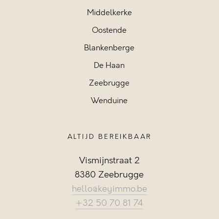
Middelkerke
Oostende
Blankenberge
De Haan
Zeebrugge
Wenduine
ALTIJD BEREIKBAAR
Vismijnstraat 2
8380 Zeebrugge
hello@keyimmo.be
+32 50 70 81 74