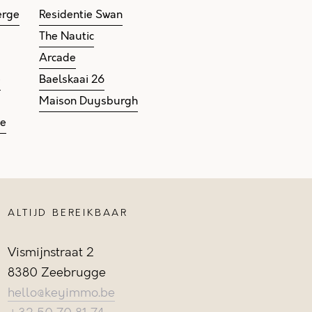
erge
Residentie Swan
The Nautic
Arcade
e
Baelskaai 26
Maison Duysburgh
ge
ALTIJD BEREIKBAAR
Vismijnstraat 2
8380 Zeebrugge
hello@keyimmo.be