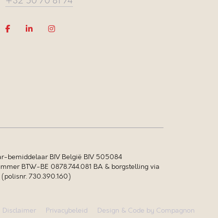
+32 50 70 81 74
r-bemiddelaar BIV België BIV 505084
mer BTW-BE 0878.744.081 BA & borgstelling via
polisnr. 730.390.160)
Disclaimer
Privacybeleid
Design & Code by Compagnon