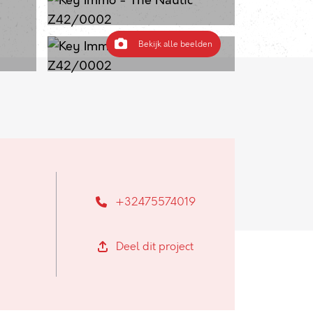
Bekijk alle beelden
+32475574019
Deel dit project