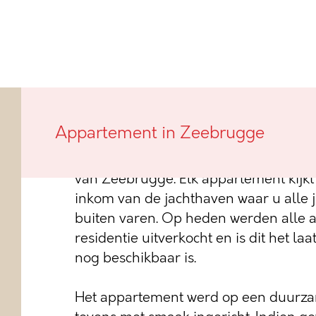
Deze nieuwbouwresidentie, met verwi
Appartement in Zeebrugge
vissersboten te Zeebrugge, genaamd Z
over 14 appartementen die allen uitki
van Zeebrugge. Elk appartement kijkt
inkom van de jachthaven waar u alle j
buiten varen. Op heden werden alle 
residentie uitverkocht en is dit het la
nog beschikbaar is.
Het appartement werd op een duurza