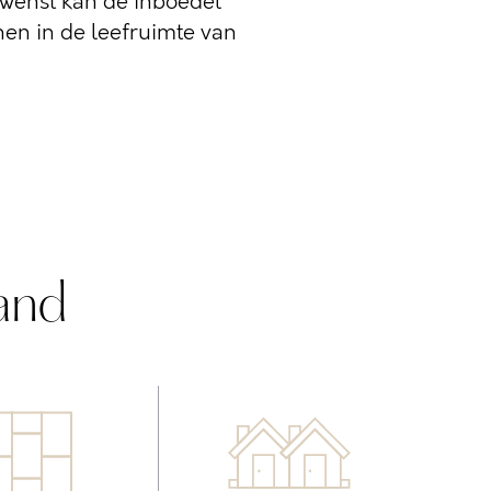
ewenst kan de inboedel
en in de leefruimte van
and