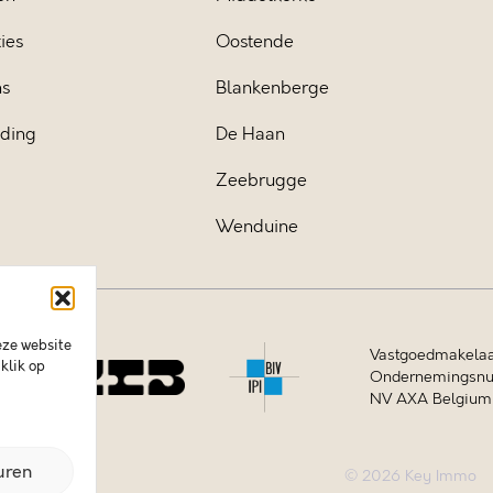
ies
Oostende
ns
Blankenberge
iding
De Haan
Zeebrugge
Wenduine
eze website
Vastgoedmakelaa
klik op
Ondernemingsnum
NV AXA Belgium (
uren
© 2026 Key Immo