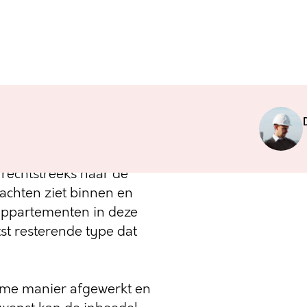
jzing naar de
42 beschikt in totaal
jken over de jachthaven
 rechtstreeks naar de
achten ziet binnen en
appartementen in deze
atst resterende type dat
me manier afgewerkt en