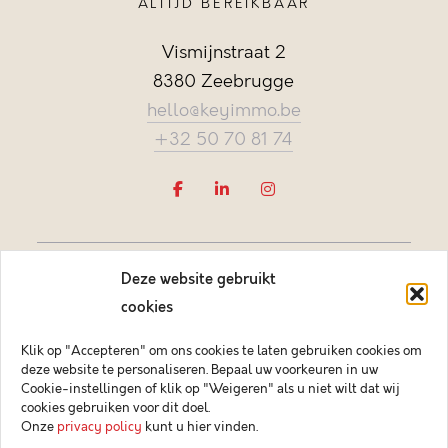
ALTIJD BEREIKBAAR
Vismijnstraat 2
8380 Zeebrugge
hello@keyimmo.be
+32 50 70 81 74
Deze website gebruikt
cookies
Klik op "Accepteren" om ons cookies te laten gebruiken cookies om
deze website te personaliseren. Bepaal uw voorkeuren in uw
Vastgoedmakelaar-bemiddelaar BIV België BIV 505084
Cookie-instellingen of klik op "Weigeren" als u niet wilt dat wij
Ondernemingsnummer BTW-BE 0878.744.081 BA &
cookies gebruiken voor dit doel.
borgstelling via NV AXA Belgium (polisnr. 730.390.160)
Onze
privacy policy
kunt u hier vinden.