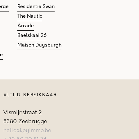
erge
Residentie Swan
The Nautic
Arcade
e
Baelskaai 26
Maison Duysburgh
ge
ALTIJD BEREIKBAAR
Vismijnstraat 2
8380 Zeebrugge
hello@keyimmo.be