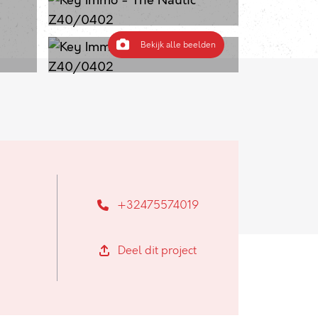
Bekijk alle beelden
+32475574019
Deel dit project