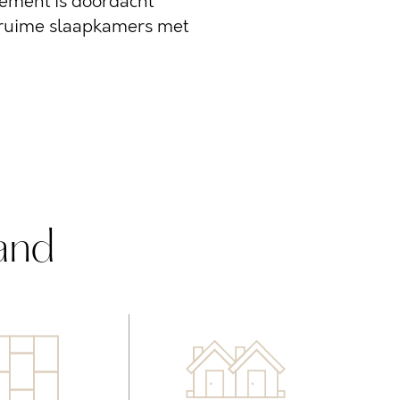
tement is doordacht
e ruime slaapkamers met
and