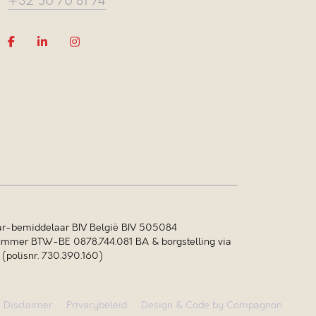
+32 50 70 81 74
r-bemiddelaar BIV België BIV 505084
mer BTW-BE 0878.744.081 BA & borgstelling via
polisnr. 730.390.160)
Disclaimer
Privacybeleid
Design & Code by Compagnon