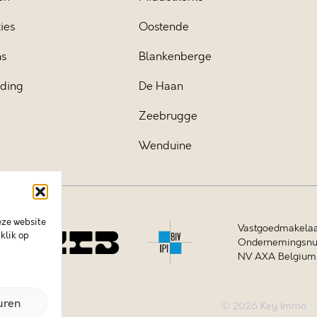
ies
Oostende
ns
Blankenberge
iding
De Haan
Zeebrugge
Wenduine
eze website
Vastgoedmakelaa
klik op
Ondernemingsnum
NV AXA Belgium (
uren
© 2026 Key Immo