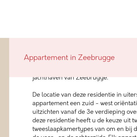
Deze residentie met de verwijzing naa
Appartement in Zeebrugge
Zeebrugge, genaamd Z40 heeft slecht
appartementen die allen uitkijken ov
jachthaven van Zeebrugge.
De locatie van deze residentie in uiter
appartement een zuid - west oriëntat
uitzichten vanaf de 3e verdieping ove
deze residentie heeft u de keuze uit t
tweeslaapkamertypes van om en bij 