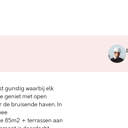
r de vissersboten te
s een 11 tal
er de inkom van de
st gunstig waarbij elk
ie geniet met open
r de bruisende haven. In
wee
de 85m2 + terrassen aan