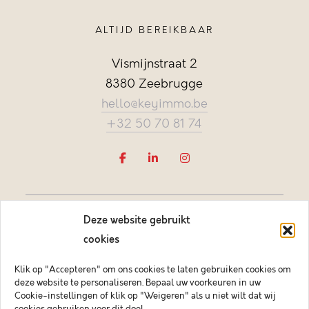
ALTIJD BEREIKBAAR
Vismijnstraat 2
8380 Zeebrugge
hello@keyimmo.be
+32 50 70 81 74
Deze website gebruikt
cookies
Klik op "Accepteren" om ons cookies te laten gebruiken cookies om
deze website te personaliseren. Bepaal uw voorkeuren in uw
Vastgoedmakelaar-bemiddelaar BIV België BIV 505084
Cookie-instellingen of klik op "Weigeren" als u niet wilt dat wij
Ondernemingsnummer BTW-BE 0878.744.081 BA &