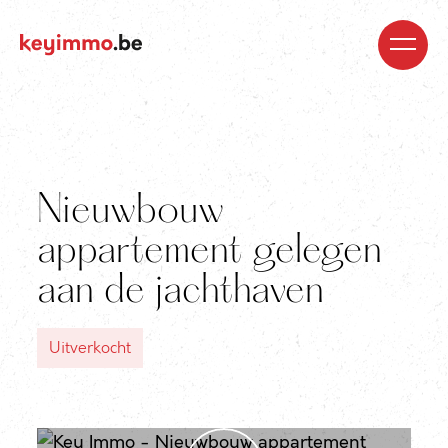
Kopen
Nieuwbouw
Regio’s
Begeleiding
Over
ons
Blog
Jobs
Huren
Verkopen
Waardebepaling
Realisaties
Contact
Nieuwbouw
appartement gelegen
aan de jachthaven
Uitverkocht