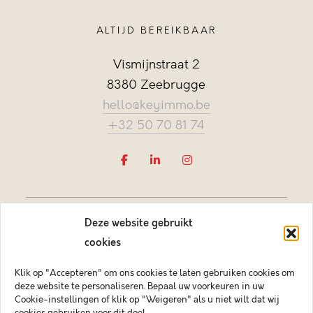
ALTIJD BEREIKBAAR
Vismijnstraat 2
8380 Zeebrugge
hello@keyimmo.be
+32 50 70 81 74
Deze website gebruikt
cookies
Klik op "Accepteren" om ons cookies te laten gebruiken cookies om
deze website te personaliseren. Bepaal uw voorkeuren in uw
Vastgoedmakelaar-bemiddelaar BIV België BIV 505084
Cookie-instellingen of klik op "Weigeren" als u niet wilt dat wij
Ondernemingsnummer BTW-BE 0878.744.081 BA &