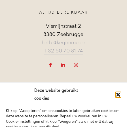
ALTIJD BEREIKBAAR
Vismijnstraat 2
8380 Zeebrugge
hello@keyimmo.be
+32 50 70 81 74
Deze website gebruikt
cookies
Klik op "Accepteren" om ons cookies te laten gebruiken cookies om
deze website te personaliseren. Bepaal uw voorkeuren in uw
Vastgoedmakelaar-bemiddelaar BIV België BIV 505084
Cookie-instellingen of klik op "Weigeren" als u niet wilt dat wij
Ondernemingsnummer BTW-BE 0878.744.081 BA &