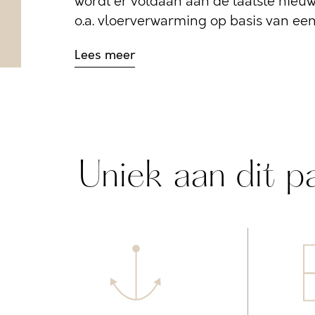
wordt er voldaan aan de laatste nie
o.a. vloerverwarming op basis van ee
Lees meer
Uniek aan dit p