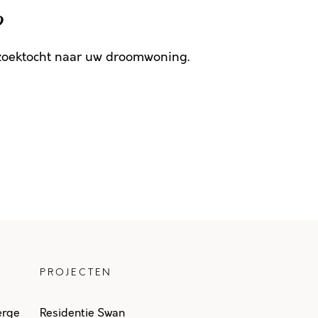
g
 zoektocht naar uw droomwoning.
PROJECTEN
erge
Residentie Swan