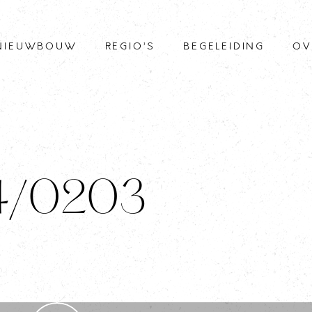
NIEUWBOUW
REGIO’S
BEGELEIDING
OV
 4/0203