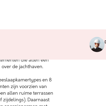
Port is gelegen aan de
 ligt voor het project
ieten van een prachtig
rtementen die allen een
n over de jachthaven.
 tweeslaapkamertypes en 8
ten zijn voorzien van
n allen ruime terrassen
f zijdelings). Daarnaast