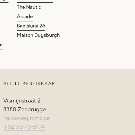
The Nautic
Arcade
e
Baelskaai 26
Maison Duysburgh
ge
ALTIJD BEREIKBAAR
Vismijnstraat 2
8380 Zeebrugge
hello@keyimmo.be
+32 50 70 81 74