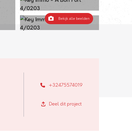
Bekijk alle beelden
+32475574019
Deel dit project