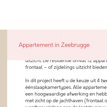
Dit nieuwbouwproject genaamd A Bon 
Appartement in Zeebrugge
Werfkaai van Zeebrugge. De jachthaven
waardoor heel wat appartementen gen
uitzicht. De residentie omvat 12 appa
frontaal – of zijdelings uitzicht biede
In dit project heeft u de keuze uit 4
éénslaapkamertypes. Alle appartemen
een hoogwaardige afwerking en hebbe
met zicht op de jachthaven (frontaal o