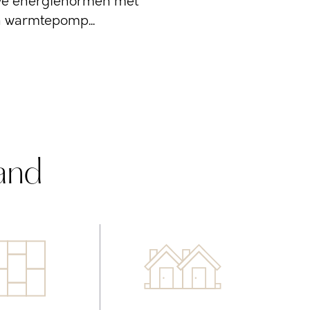
uwe energienormen met
n warmtepomp...
and