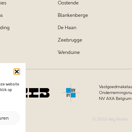
ies
Oostende
ns
Blankenberge
iding
De Haan
Zeebrugge
Wenduine
eze website
Vastgoedmakelaa
klik op
Ondernemingsnum
NV AXA Belgium (
uren
© 2026 Key Immo