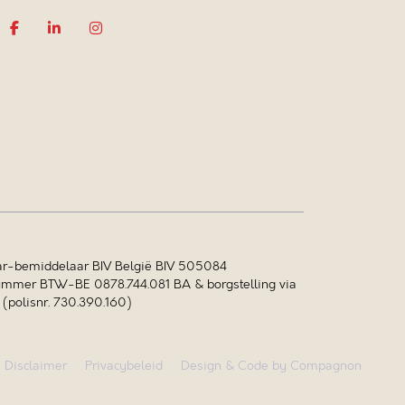
r-bemiddelaar BIV België BIV 505084
mer BTW-BE 0878.744.081 BA & borgstelling via
polisnr. 730.390.160)
Disclaimer
Privacybeleid
Design & Code by Compagnon